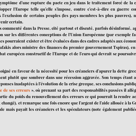
 symptôme d’une rupture du pacte en jeu dans le traitement forcé de la c
pper l’Europe telle qu’elle s’impose, contre c’est-à-dire en guerre co
s l’exclusion de certains peuples (les pays membres les plus pauvres), n
enir certain.
rès commenté dans la Presse, cité partout et discuté, parfois désinformé, a
on sur les différentes conceptions de l’Union Européenne (par exemple fa
les pourraient exister et être évaluées dans des cadres adaptés aux écono
ufakis alors ministre des finances du premier gouvernement Tspiras), en 
at européen constructif de l’Europe et de l’euro qui devrait se poursuiv
igné en faveur de la nécessité pour les créanciers d’apurer la dette gre
ent plutôt que sombrer dans une récession aggravée. Son temps étant a
réponses inadaptées à l’évolution de la crise grecque, ses conclusions publi
 de ses erreurs
», où prenant sa part des responsabilités passées il allèg
artie du poids du renouvellement des erreurs ce qui pourrait la rendre ac
t changé), et remarque une fois encore que l’argent de l’aide allouée à la G
ale mais payait les créanciers et les spéculateurs (note également publié