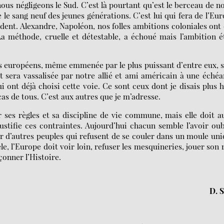
us négligeons le Sud. C’est là pourtant qu’est le berceau de n
e le sang neuf des jeunes générations. C’est lui qui fera de l’Eu
cident. Alexandre, Napoléon, nos folles ambitions coloniales ont
 méthode, cruelle et détestable, a échoué mais l’ambition é
ays européens, même emmenée par le plus puissant d’entre eux, 
sera vassalisée par notre allié et ami américain à une éché
ui ont déjà choisi cette voie. Ce sont ceux dont je disais plus 
 cas de tous. C’est aux autres que je m’adresse.
ses règles et sa discipline de vie commune, mais elle doit a
justifie ces contraintes. Aujourd’hui chacun semble l’avoir oubl
r d’autres peuples qui refusent de se couler dans un moule un
e, l’Europe doit voir loin, refuser les mesquineries, jouer son 
çonner l’Histoire.
D. S