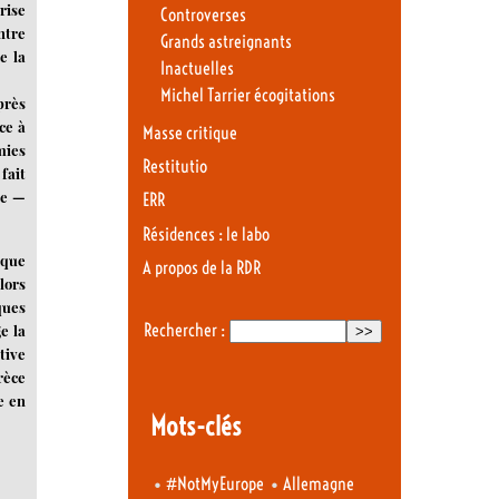
rise
Controverses
ntre
Grands astreignants
e la
Inactuelles
Michel Tarrier écogitations
près
ce à
Masse critique
mies
Restitutio
fait
re —
ERR
Résidences : le labo
cque
A propos de la RDR
lors
ques
Rechercher :
e la
tive
rèce
e en
Mots-clés
•
•
#NotMyEurope
Allemagne