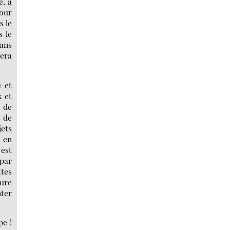
, à
pour
s le
s le
ans
era
 et
k et
t de
s de
jets
n en
est
 par
ites
ture
nter
pe !