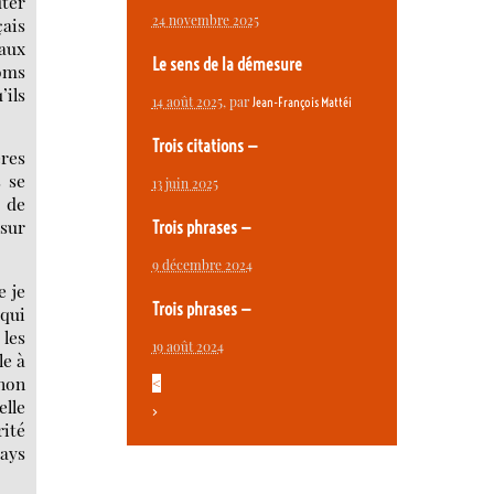
uter
24 novembre 2025
çais
eaux
Le sens de la démesure
noms
’ils
14 août 2025
, par
Jean-François Mattéi
Trois citations —
̀res
s se
13 juin 2025
e de
 sur
Trois phrases —
9 décembre 2024
e je
Trois phrases —
 qui
 les
19 août 2024
e à
 non
<
elle
>
ité
pays