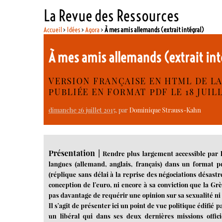
La Revue des Ressources
Accueil
>
Idées
>
Agora
>
À mes amis allemands (extrait intégral)
À mes amis allemands (extrait in
VERSION FRANÇAISE EN HTML DE LA
PUBLIÉE EN FORMAT PDF LE 18 JUILL
dimanche 26 juillet 2015
, par
Dominique Strauss-Kahn
Présentation |
Rendre plus largement accessible par l
langues (allemand, anglais, français) dans un format p
(réplique sans délai à la reprise des négociations désast
conception de l’euro, ni encore à sa conviction que la Gr
pas davantage de requérir une opinion sur sa sexualité ni 
Il s’agit de présenter ici un point de vue politique édifié
un libéral qui dans ses deux dernières missions offici