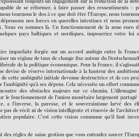
epoussant toujours un engagement sur la réduction de la dette
capable de se réformer, à faire passer des ressentiments – 
, nous tournons le dos à ce que doit être l’Europe, nous tournon
 dépensons nos forces en querelles intestines et nous prenon
nt. Nous en sommes là. Un fonctionnement de la zone euro d
uelques pays baltiques et nordiques, imposeriez votre loi s
ire imparfaite forgée sur un accord ambigu entre la France
ganiser un régime de taux de change fixe autour du Deutschemar
bérale de la politique économique. Pour la France, il s’agissai
ne devise de réserve internationale à la hauteur des ambition
ir de cette ambiguïté initiale devenue destructrice et de ces pro
 l’ambiguïté qu’à ses dépens. Cela nécessite un effort commu
ontre des obstacles majeurs sur ce chemin. L’Allemagne 
sur le fonctionnement de l’union monétaire largement partagé
, a l’inverse, la paresse, et le souverainisme larvé des él
e pas de récit ni de vision intelligente et rénovée de l’architec
utien populaire. C’est cette vision commune qu’il faut inve
 des règles de saine gestion que vous entendez sauver l’Euro