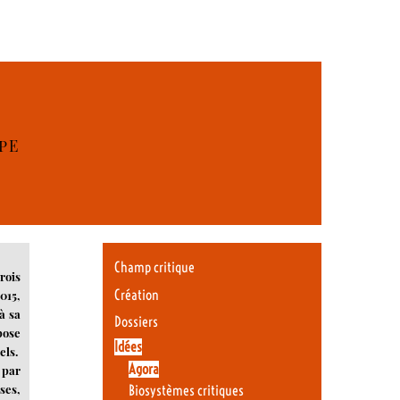
PE
Champ critique
rois
Création
015,
à sa
Dossiers
pose
Idées
els.
Agora
 par
ses,
Biosystèmes critiques