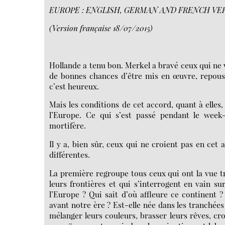
EUROPE : ENGLISH, GERMAN AND FRENCH VE
(Version française 18/07/2015)
Hollande a tenu bon. Merkel a bravé ceux qui ne v
de bonnes chances d’être mis en œuvre, repoussa
c’est heureux.
Mais les conditions de cet accord, quant à elles
l’Europe. Ce qui s’est passé pendant le wee
mortifère.
Il y a, bien sûr, ceux qui ne croient pas en cet a
différentes.
La première regroupe tous ceux qui ont la vue t
leurs frontières et qui s’interrogent en vain s
l’Europe ? Qui sait d’où affleure ce continent ?
avant notre ère ? Est-elle née dans les tranché
mélanger leurs couleurs, brasser leurs rêves, cr