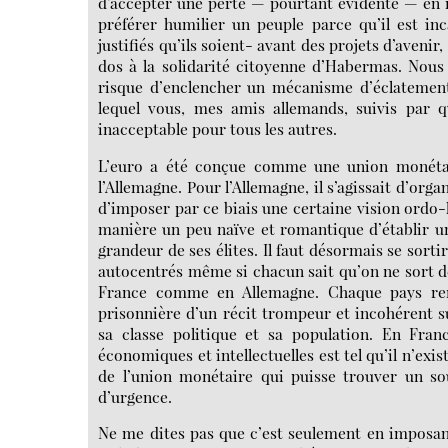
d’accepter une perte — pourtant évidente — en r
préférer humilier un peuple parce qu’il est in
justifiés qu’ils soient- avant des projets d’avenir
dos à la solidarité citoyenne d’Habermas. Nous
risque d’enclencher un mécanisme d’éclateme
lequel vous, mes amis allemands, suivis par q
inacceptable pour tous les autres.
L’euro a été conçue comme une union monéta
l’Allemagne. Pour l’Allemagne, il s’agissait d’or
d’imposer par ce biais une certaine vision ordo-li
manière un peu naïve et romantique d’établir u
grandeur de ses élites. Il faut désormais se sort
autocentrés même si chacun sait qu’on ne sort de
France comme en Allemagne. Chaque pays renc
prisonnière d’un récit trompeur et incohérent 
sa classe politique et sa population. En France
économiques et intellectuelles est tel qu’il n’exist
de l’union monétaire qui puisse trouver un so
d’urgence.
Ne me dites pas que c’est seulement en imposant