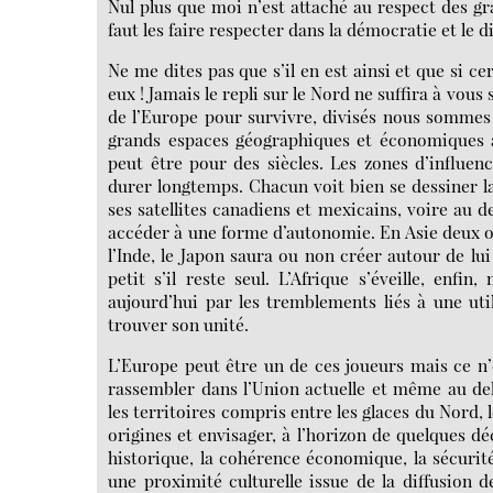
Nul plus que moi n’est attaché au respect des gra
faut les faire respecter dans la démocratie et le d
Ne me dites pas que s’il en est ainsi et que si c
eux ! Jamais le repli sur le Nord ne suffira à vo
de l’Europe pour survivre, divisés nous sommes t
grands espaces géographiques et économiques ap
peut être pour des siècles. Les zones d’influen
durer longtemps. Chacun voit bien se dessiner la
ses satellites canadiens et mexicains, voire au d
accéder à une forme d’autonomie. En Asie deux o
l’Inde, le Japon saura ou non créer autour de lui
petit s’il reste seul. L’Afrique s’éveille, en
aujourd’hui par les tremblements liés à une uti
trouver son unité.
L’Europe peut être un de ces joueurs mais ce n’
rassembler dans l’Union actuelle et même au dela
les territoires compris entre les glaces du Nord, le
origines et envisager, à l’horizon de quelques d
historique, la cohérence économique, la sécuri
une proximité culturelle issue de la diffusion d