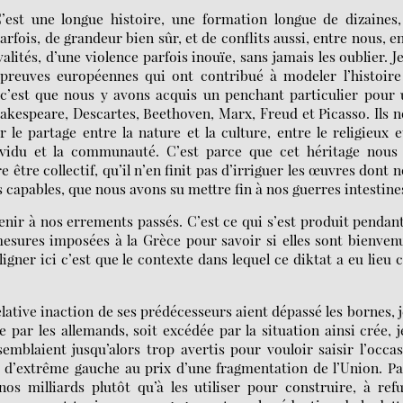
’est une longue histoire, une formation longue de dizaines
rfois, de grandeur bien sûr, et de conflits aussi, entre nous, e
alités, d’une violence parfois inouïe, sans jamais les oublier. J
preuves européennes qui ont contribué à modeler l’histoir
 c’est que nous y avons acquis un penchant particulier pour
 Shakespeare, Descartes, Beethoven, Marx, Freud et Picasso. Ils 
r le partage entre la nature et la culture, entre le religieux e
ndividu et la communauté. C’est parce que cet héritage nous
 être collectif, qu’il n’en finit pas d’irriguer les œuvres dont 
 capables, que nous avons su mettre fin à nos guerres intestine
enir à nos errements passés. C’est ce qui s’est produit pendan
esures imposées à la Grèce pour savoir si elles sont bienven
ligner ici c’est que le contexte dans lequel ce diktat a eu lieu c
ive inaction de ses prédécesseurs aient dépassé les bornes, j
par les allemands, soit excédée par la situation ainsi crée, j
mblaient jusqu’alors trop avertis pour vouloir saisir l’occa
 d’extrême gauche au prix d’une fragmentation de l’Union. P
s milliards plutôt qu’à les utiliser pour construire, à ref