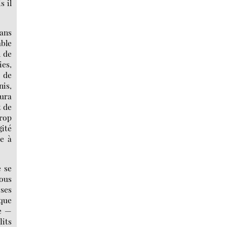
s il
sans
mble
n de
ies,
t de
nis,
aura
t de
trop
ité
e à
e se
tous
 ses
ique
le —
lits