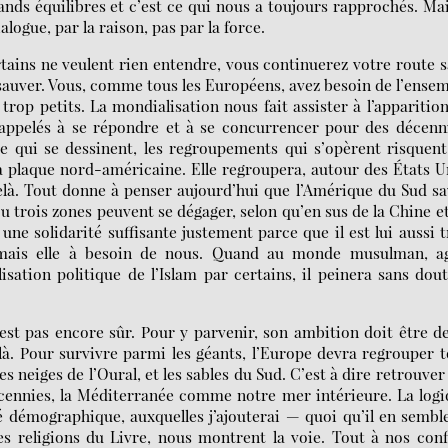
nds équilibres et c’est ce qui nous a toujours rapprochés. Mai
ialogue, par la raison, pas par la force.
ertains ne veulent rien entendre, vous continuerez votre route 
us sauver. Vous, comme tous les Européens, avez besoin de l’ense
rop petits. La mondialisation nous fait assister à l’apparitio
pelés à se répondre et à se concurrencer pour des décenn
ce qui se dessinent, les regroupements qui s’opèrent risquen
 plaque nord-américaine. Elle regroupera, autour des États U
elà. Tout donne à penser aujourd’hui que l’Amérique du Sud s
u trois zones peuvent se dégager, selon qu’en sus de la Chine e
 une solidarité suffisante justement parce que il est lui aussi 
fin, mais elle à besoin de nous. Quand au monde musulman, ag
lisation politique de l’Islam par certains, il peinera sans dout
est pas encore sûr. Pour y parvenir, son ambition doit être d
̀. Pour survivre parmi les géants, l’Europe devra regrouper 
s neiges de l’Oural, et les sables du Sud. C’est à dire retrouver
écennies, la Méditerranée comme notre mer intérieure. La log
té démographique, auxquelles j’ajouterai — quoi qu’il en semb
es religions du Livre, nous montrent la voie. Tout à nos conf