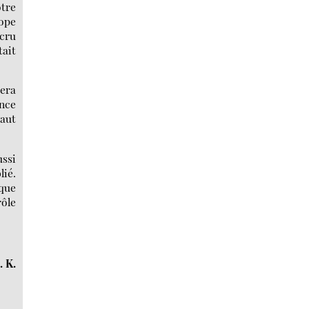
otre
rope
 cru
tait
sera
ance
haut
ussi
ié.
ique
rôle
. K.