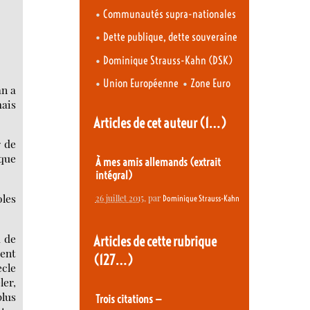
•
Communautés supra-nationales
•
Dette publique, dette souveraine
•
Dominique Strauss-Kahn (DSK)
•
•
Union Européenne
Zone Euro
an a
mais
Articles de cet auteur
(1…)
r de
que
À mes amis allemands (extrait
intégral)
oles
26 juillet 2015
, par
Dominique Strauss-Kahn
̀ de
Articles de cette rubrique
ment
(127…)
̀cle
ler,
plus
Trois citations —