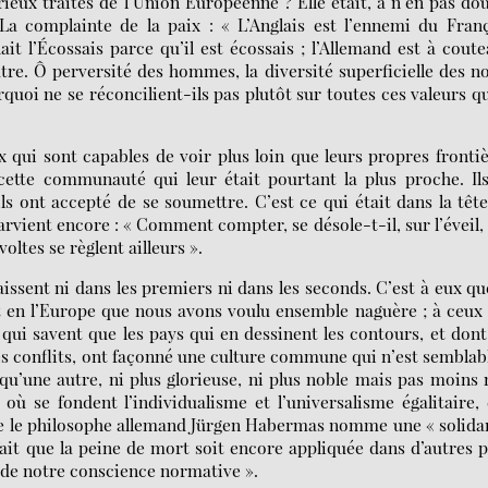
eux traités de l’Union Européenne ? Elle était, à n’en pas do
s La complainte de la paix : « L’Anglais est l’ennemi du Fran
it l’Écossais parce qu’il est écossais ; l’Allemand est à cout
autre. Ô perversité des hommes, la diversité superficielle des 
ourquoi ne se réconcilient-ils pas plutôt sur toutes ces valeurs qu
x qui sont capables de voir plus loin que leurs propres frontie
cette communauté qui leur était pourtant la plus proche. Il
ils ont accepté de se soumettre. C’est ce qui était dans la têt
rvient encore : « Comment compter, se désole-t-il, sur l’éveil,
voltes se règlent ailleurs ».
aissent ni dans les premiers ni dans les seconds. C’est à eux qu
t en l’Europe que nous avons voulu ensemble naguère ; à ceux
qui savent que les pays qui en dessinent les contours, et dont
es conflits, ont façonné une culture commune qui n’est semblabl
 qu’une autre, ni plus glorieuse, ni plus noble mais pas moins
 où se fondent l’individualisme et l’universalisme égalitaire, 
ue le philosophe allemand Jürgen Habermas nomme une « solidar
fait que la peine de mort soit encore appliquée dans d’autres 
té de notre conscience normative ».