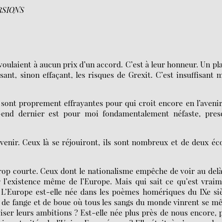
RSIONS
oulaient à aucun prix d’un accord. C’est à leur honneur. Un pl
nt, sinon effaçant, les risques de Grexit. C’est insuffisant 
, sont proprement effrayantes pour qui croit encore en l’aveni
k-end dernier est pour moi fondamentalement néfaste, pres
venir. Ceux là se réjouiront, ils sont nombreux et de deux éc
rop courte. Ceux dont le nationalisme empêche de voir au dela
ur l’existence même de l’Europe. Mais qui sait ce qu’est vrai
 L’Europe est-elle née dans les poèmes homériques du IXe sie
es de fange et de boue où tous les sangs du monde vinrent se mê
oiser leurs ambitions ? Est-elle née plus près de nous encore, 