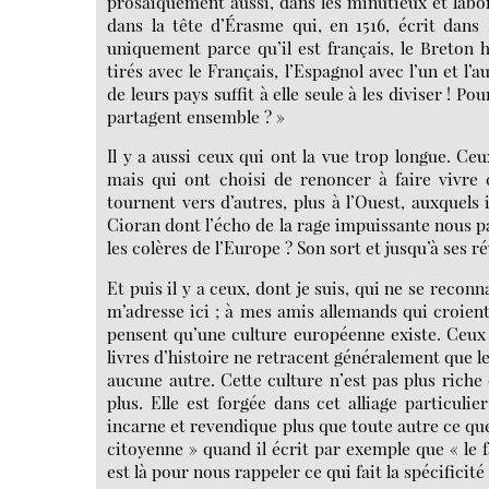
prosaïquement aussi, dans les minutieux et labori
dans la tête d’Érasme qui, en 1516, écrit dan
uniquement parce qu’il est français, le Breton ha
tirés avec le Français, l’Espagnol avec l’un et l’
de leurs pays suffit à elle seule à les diviser ! P
partagent ensemble ? »
Il y a aussi ceux qui ont la vue trop longue. Ceu
mais qui ont choisi de renoncer à faire vivre 
tournent vers d’autres, plus à l’Ouest, auxquels 
Cioran dont l’écho de la rage impuissante nous pa
les colères de l’Europe ? Son sort et jusqu’à ses ré
Et puis il y a ceux, dont je suis, qui ne se reconn
m’adresse ici ; à mes amis allemands qui croien
pensent qu’une culture européenne existe. Ceux 
livres d’histoire ne retracent généralement que l
aucune autre. Cette culture n’est pas plus riche
plus. Elle est forgée dans cet alliage particulier
incarne et revendique plus que toute autre ce q
citoyenne » quand il écrit par exemple que « le 
est là pour nous rappeler ce qui fait la spécifici