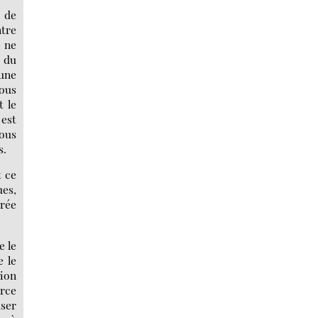
, de
ntre
e ne
e du
 une
nous
t le
 est
nous
s.
t ce
ues,
rée
e le
e le
sion
arce
user