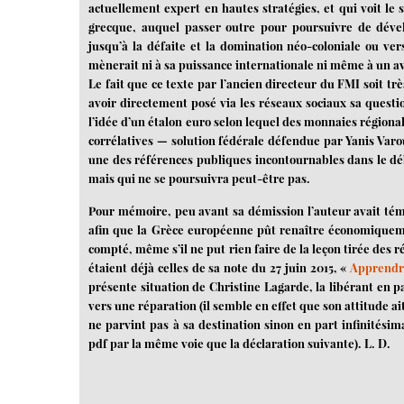
actuellement expert en hautes stratégies, et qui voit le
grecque, auquel passer outre pour poursuivre de dévelo
jusqu’à la défaite et la domination néo-coloniale ou ver
mènerait ni à sa puissance internationale ni même à un av
Le fait que ce texte par l’ancien directeur du FMI soit t
avoir directement posé via les réseaux sociaux sa questi
l’idée d’un étalon euro selon lequel des monnaies régiona
corrélatives — solution fédérale défendue par Yanis Varo
une des références publiques incontournables dans le déb
mais qui ne se poursuivra peut-être pas.
Pour mémoire, peu avant sa démission l’auteur avait témo
afin que la Grèce européenne pût renaître économiquem
compté, même s’il ne put rien faire de la leçon tirée des 
étaient déjà celles de sa note du 27 juin 2015, «
Apprendre
présente situation de Christine Lagarde, la libérant en p
vers une réparation (il semble en effet que son attitude ai
ne parvint pas à sa destination sinon en part infinitésim
pdf par la même voie que la déclaration suivante). L. D.