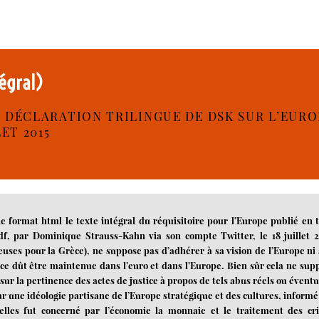
tégral)
 DÉCLARATION TRILINGUE DE DSK SUR L’EURO
ET 2015
e format html le texte intégral du réquisitoire pour l’Europe publié en t
df, par Dominique Strauss-Kahn via son compte Twitter, le 18 juillet 2
reuses pour la Grèce), ne suppose pas d’adhérer à sa vision de l’Europe ni 
èce dût être maintenue dans l’euro et dans l’Europe. Bien sûr cela ne sup
sur la pertinence des actes de justice à propos de tels abus réels ou éventu
 par une idéologie partisane de l’Europe stratégique et des cultures, informé
elles fut concerné par l’économie la monnaie et le traitement des cri