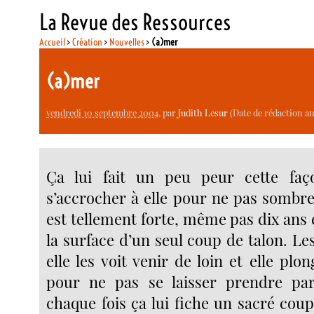
La Revue des Ressources
Accueil
>
Création
>
Nouvelles
>
(a)mer
(a)mer
vendredi 10 septembre 2004
, par
Judith Lesur
(Date de rédaction anté
Ça lui fait un peu peur cette faç
s’accrocher à elle pour ne pas sombrer
est tellement forte, même pas dix ans 
la surface d’un seul coup de talon. Le
elle les voit venir de loin et elle plo
pour ne pas se laisser prendre pa
chaque fois ça lui fiche un sacré cou