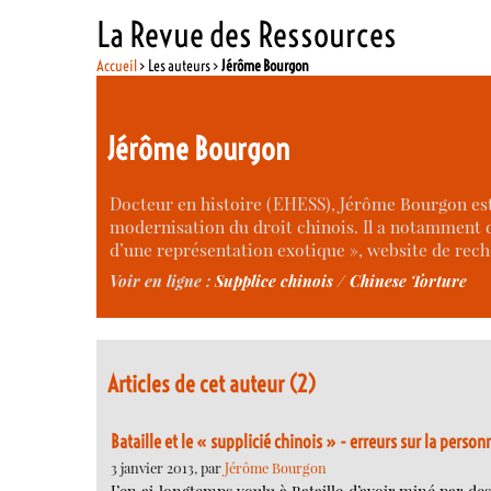
La Revue des Ressources
Accueil
> Les auteurs >
Jérôme Bourgon
Jérôme Bourgon
Docteur en histoire (EHESS), Jérôme Bourgon est 
modernisation du droit chinois. Il a notamment di
d’une représentation exotique », website de rech
Voir en ligne :
Supplice chinois / Chinese Torture
Articles de cet auteur (2)
Bataille et le « supplicié chinois » - erreurs sur la person
3 janvier 2013, par
Jérôme Bourgon