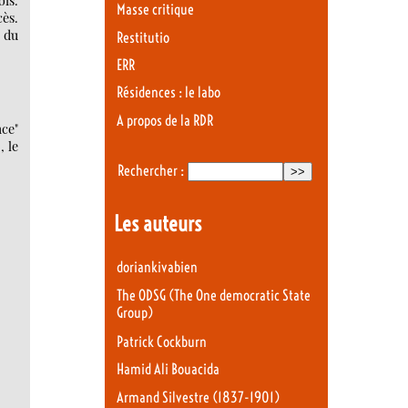
ois.
Masse critique
cès.
u du
Restitutio
ERR
Résidences : le labo
A propos de la RDR
ace"
, le
Rechercher :
Les auteurs
doriankivabien
The ODSG (The One democratic State
Group)
Patrick Cockburn
Hamid Ali Bouacida
Armand Silvestre (1837-1901)