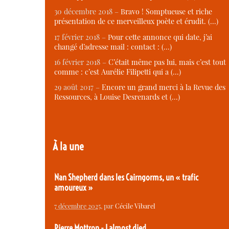
30 décembre 2018 –
Bravo ! Somptueuse et riche
présentation de ce merveilleux poète et érudit. (…)
17 février 2018 –
Pour cette annonce qui date, j’ai
changé d’adresse mail : contact : (…)
16 février 2018 –
C’était même pas lui, mais c’est tout
comme : c’est Aurélie Filipetti qui a (…)
29 août 2017 –
Encore un grand merci à la Revue des
Ressources, à Louise Desrenards et (…)
À la une
Nan Shepherd dans les Cairngorms, un « trafic
amoureux »
7 décembre 2025
, par
Cécile Vibarel
Pierre Mottron - I almost died