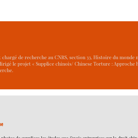
chargé de recherche au CNRS, section 33, Histoire du monde mo
rigé le projet « Supplice chinois/ Chinese Torture : Approche h
erche.
ne