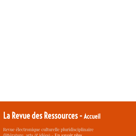
La Revue des Ressources -
Accueil
Revue électronique culturelle pluridisciplinaire
(littérature, arts & idées) -
En savoir plus…