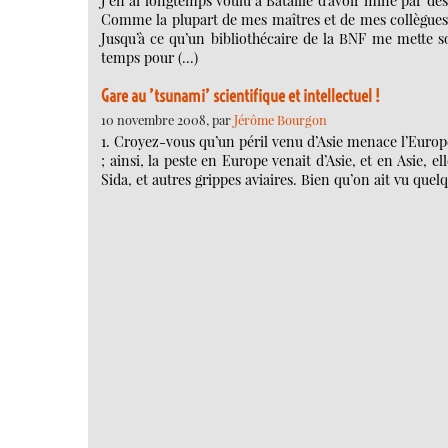
J’en ai longtemps voulu à Bataille d’avoir miné par des 
Comme la plupart de mes maîtres et de mes collègues, j
Jusqu’à ce qu’un bibliothécaire de la BNF me mette s
temps pour (…)
Gare au ’tsunami’ scientifique et intellectuel !
10 novembre 2008, par
Jérôme Bourgon
1. Croyez-vous qu’un péril venu d’Asie menace l’Europe 
; ainsi, la peste en Europe venait d’Asie, et en Asie, el
Sida, et autres grippes aviaires. Bien qu’on ait vu qu