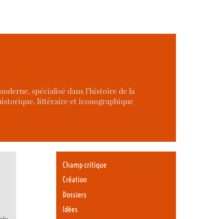
derne, spécialisé dans l’histoire de la
istorique, littéraire et iconographique
Champ critique
Création
Dossiers
Idées