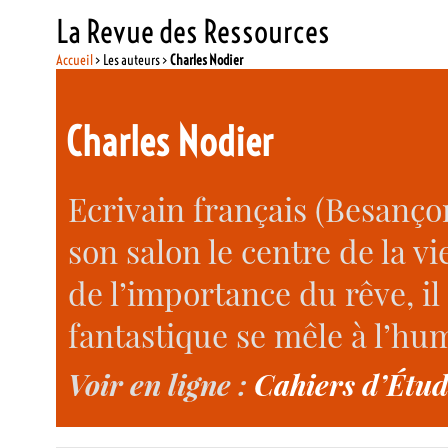
La Revue des Ressources
Accueil
> Les auteurs >
Charles Nodier
Charles Nodier
Ecrivain français (Besançon
son salon le centre de la vi
de l’importance du rêve, il
fantastique se mêle à l’hum
Voir en ligne :
Cahiers d’Étud