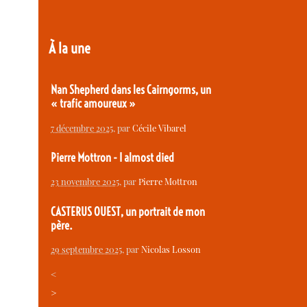
À la une
Nan Shepherd dans les Cairngorms, un
« trafic amoureux »
7 décembre 2025
, par
Cécile Vibarel
Pierre Mottron - I almost died
23 novembre 2025
, par
Pierre Mottron
CASTERUS OUEST, un portrait de mon
père.
29 septembre 2025
, par
Nicolas Losson
<
>