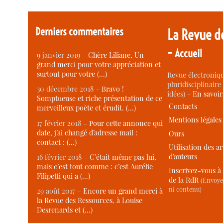
Derniers commentaires
La Revue d
-
Accueil
9 janvier 2019 –
Chère Liliane, Un
grand merci pour votre appréciation et
surtout pour votre (…)
Revue électroniqu
pluridisciplinaire 
30 décembre 2018 –
Bravo !
idées) -
En savoi
Somptueuse et riche présentation de ce
Contacts
merveilleux poète et érudit. (…)
Mentions légales
17 février 2018 –
Pour cette annonce qui
date, j’ai changé d’adresse mail :
Ours
contact : (…)
Utilisation des ar
d’auteurs
16 février 2018 –
C’était même pas lui,
mais c’est tout comme : c’est Aurélie
Inscrivez-vous à 
Filipetti qui a (…)
de la RdR
(Envoye
ni contenu)
29 août 2017 –
Encore un grand merci à
la Revue des Ressources, à Louise
Desrenards et (…)