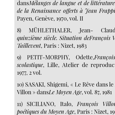
dans
Mélanges de langue et de
littératu
de la Renaissance offerts à Jean Frapp
Payen, Genève, 1970, vol. II
8) MÜHLETHALER, Jean- Claud
quinzième siècle. Situation de
François V
Taillevent
, Paris : Nizet, 1983
9) PETIT-MORPHY, Odette,
Franço
scolastique
, Lille, Atelier de reprodu
1977, 2 vol.
10) SASAKI, Shigemi, « Le Rêve dans l
Villon » dans
Le Moyen
Age
, vol. 87, 1981
11) SICILIANO, Italo,
François Vill
poétiques du Moyen Age
, Paris : Nizet, 1