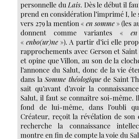
personnelle du
Lais
. Dès le début il fa
prend en considération l’imprimé I, le 
vers 279 la mention «
en somme
» (les 
donnent comme variantes «
en
«
en
bo(ur)ne
»). A partir d’ici elle pro
rapprochements avec Gerson et Saint
et opine que Villon, au son de la cloche
l’annonce du Salut, donc de la vie éte
dans la
Somme théologique
de Saint Th
sait qu’avant d’avoir la connaissan
Salut, il faut se connaître soi-même. 
fond de lui-même, dans l’oubli q
Créateur, reçoit la révélation de son
recherche la connaissance intelle
montre en fin de compte la voie du Sal