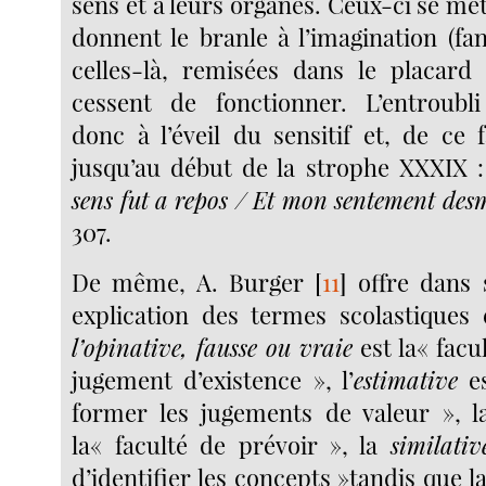
sens et à leurs organes. Ceux-ci se met
donnent le branle à l’imagination (fan
celles-là, remisées dans le placard
cessent de fonctionner. L’entroubli
donc à l’éveil du sensitif et, de ce 
jusqu’au début de la strophe XXXIX 
sens fut a
repos / Et mon sentement des
307.
De même, A. Burger
[
11
]
offre dans
explication des termes scolastiques 
l’opinative, fausse ou vraie
est la« facu
jugement d’existence », l’
estimative
es
former les jugements de valeur », 
la« faculté de prévoir », la
similativ
d’identifier les concepts »tandis que l