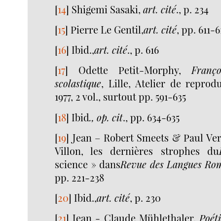
[
14
]
Shigemi Sasaki,
art. cité
., p. 234
[
15
]
Pierre Le Gentil,
art. cité
, pp. 611-6
[
16
]
Ibid.,
art. cité
., p. 616
[
17
]
Odette Petit-Morphy,
Franç
scolastique
, Lille, Atelier de reprod
1977, 2 vol., surtout pp. 591-635
[
18
]
Ibid
., op. cit
., pp. 634-635
[
19
]
Jean – Robert Smeets & Paul Ver
Villon, les dernières strophes du
science » dans
Revue des Langues Ro
pp. 221-238
[
20
]
Ibid.,
art. cité
, p. 230
[
21
]
Jean - Claude Mühlethaler,
Poét