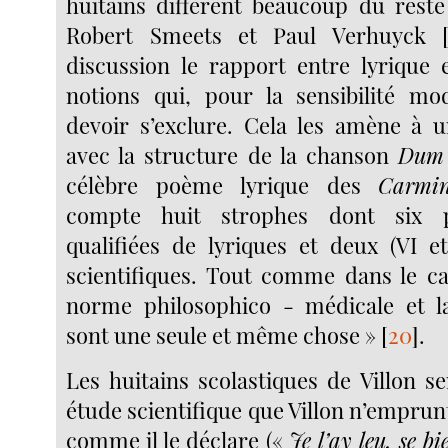
huitains diffèrent beaucoup du reste
Robert Smeets et Paul Verhuyck
discussion le rapport entre lyrique 
notions qui, pour la sensibilité mo
devoir s’exclure. Cela les amène à 
avec la structure de la chanson
Dum 
célèbre poème lyrique des
Carmi
compte huit strophes dont six p
qualifiées de lyriques et deux (VI et
scientifiques. Tout comme dans le cas
norme philosophico - médicale et l
sont une seule et même chose »
[
20
]
.
Les huitains scolastiques de Villon s
étude scientifique que Villon n’emprunt
comme il le déclare («
Je l’ay leu, se b