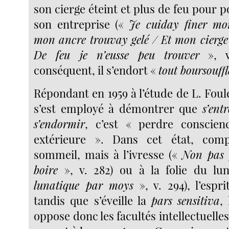
son cierge éteint et plus de feu pour 
son entreprise («
Je cuiday finer mo
mon ancre trouvay gelé / Et mon cierge 
De feu je n’eusse peu trouver
», v
conséquent, il s’endort «
tout boursouffl
Répondant en 1959 à l’étude de L. Foul
s’est employé à démontrer que
s’ent
s’endormir
, c’est « perdre conscienc
extérieure ». Dans cet état, com
sommeil, mais à l’ivresse («
Non pas 
boire
», v. 282) ou à la folie du lu
lunatique par moys
», v. 294), l’espr
tandis que s’éveille la
pars
sensitiva
,
oppose donc les facultés intellectuelles