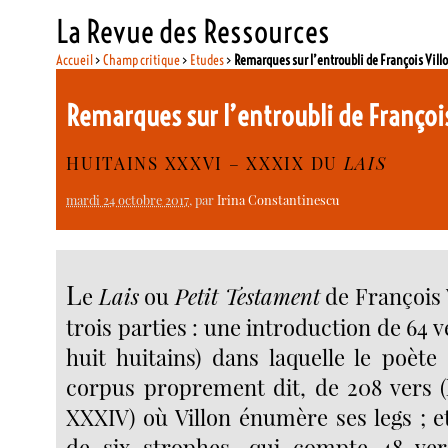
La Revue des Ressources
Accueil
>
Champ critique
>
Etudes
>
Remarques sur l’entroubli de François Vill
Remarques sur l’entroubli de Françoi
HUITAINS XXXVI – XXXIX DU
LAIS
mardi 24 octobre 2017
, par
Irina Constantinescu
L
e
Lais
ou
Petit Testament
de François
trois parties : une introduction de 64 v
huit huitains) dans laquelle le poète
corpus proprement dit, de 208 vers (l
XXXIV) où Villon énumère ses legs ; e
de six strophes, qui compte 48 ver