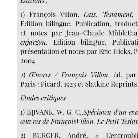
Editions
:
1) François Villon,
Lais, Testament, 
Edition bilingue. Publication, traduc
et notes par Jean–Claude Mühletha
en
jargon,
Edition bilingue. Publicati
présentation et notes par Eric Hicks, 
2004
2)
Œuvres / François Villon
, éd. par
Paris : Picard, 1923 et Slatkine Reprints
Etudes critiques
:
1) BIJVANK, W. G. C.,
Spécimen d’un essa
œuvres de François
Villon. Le Petit Test
2) BURGER, André, « L’entroubl