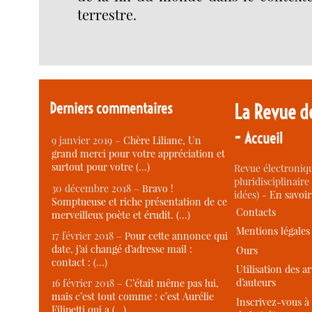
terrestre.
Derniers commentaires
La Revue d
-
Accueil
9 janvier 2019 –
Chère Liliane, Un
grand merci pour votre appréciation et
surtout pour votre (…)
Revue électroniqu
pluridisciplinaire 
30 décembre 2018 –
Bravo !
idées) -
En savoi
Somptueuse et riche présentation de ce
Contacts
merveilleux poète et érudit. (…)
Mentions légales
17 février 2018 –
Pour cette annonce qui
date, j’ai changé d’adresse mail :
Ours
contact : (…)
Utilisation des ar
d’auteurs
16 février 2018 –
C’était même pas lui,
mais c’est tout comme : c’est Aurélie
Inscrivez-vous à 
Filipetti qui a (…)