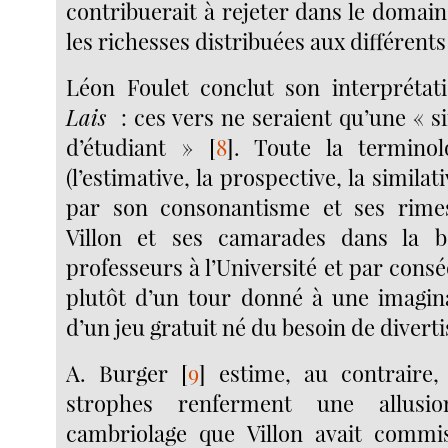
contribuerait à rejeter dans le domain
les richesses distribuées aux différents
Léon Foulet conclut son interprétat
Lais
: ces vers ne seraient qu’une « s
d’étudiant »
[
8
]
. Toute la terminol
(l’estimative, la prospective, la similati
par son consonantisme et ses rime
Villon et ses camarades dans la 
professeurs à l’Université et par conséq
plutôt d’un tour donné à une imagina
d’un jeu gratuit né du besoin de divert
A. Burger
[
9
]
estime, au contraire,
strophes renferment une allusi
cambriolage que Villon avait commi