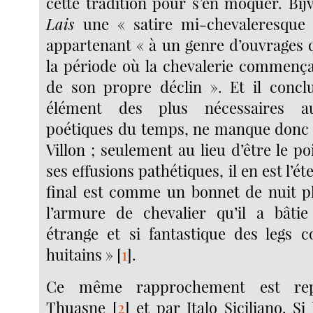
cette tradition pour s’en moquer. Bij
Lais
une « satire mi-chevaleresque
appartenant « à un genre d’ouvrages q
la période où la chevalerie commençai
de son propre déclin ». Et il concl
élément des plus nécessaires a
poétiques du temps, ne manque donc 
Villon ; seulement au lieu d’être le p
ses effusions pathétiques, il en est l’ét
final est comme un bonnet de nuit p
l’armure de chevalier qu’il a bâtie
étrange et si fantastique des legs 
huitains »
[
1
]
.
Ce même rapprochement est rep
Thuasne
[
2
]
et par Italo Siciliano. Si