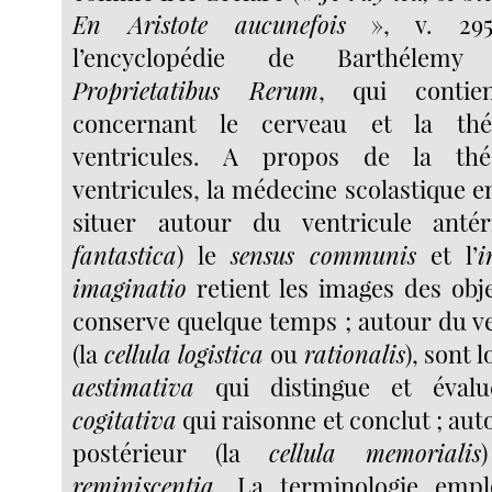
En Aristote aucunefois
», v. 295
l’encyclopédie de Barthélemy
Proprietatibus Rerum
, qui contie
concernant le cerveau et la thé
ventricules. A propos de la thé
ventricules, la médecine scolastique en
situer autour du ventricule anté
fantastica
) le
sensus communis
et l’
i
imaginatio
retient les images des obje
conserve quelque temps ; autour du v
(la
cellula logistica
ou
rationalis
), sont 
aestimativa
qui distingue et éval
cogitativa
qui raisonne et conclut ; aut
postérieur (la
cellula memorialis
reminiscentia
. La terminologie empl