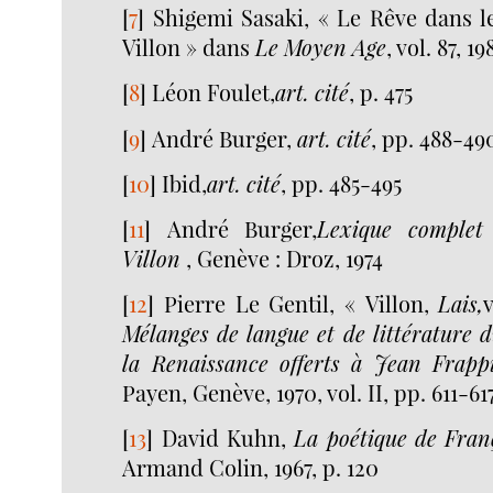
[
7
]
Shigemi Sasaki, « Le Rêve dans 
Villon » dans
Le Moyen Age
, vol. 87, 1
[
8
]
Léon Foulet,
art. cité
, p. 475
[
9
]
André Burger,
art. cité
, pp. 488-49
[
10
]
Ibid,
art. cité
, pp. 485-495
[
11
]
André Burger,
Lexique complet
Villon
, Genève : Droz, 1974
[
12
]
Pierre Le Gentil, « Villon,
Lais,
Mélanges de langue et de littérature
la Renaissance offerts à Jean Frapp
Payen, Genève, 1970, vol. II, pp. 611-61
[
13
]
David Kuhn,
La poétique de Fran
Armand Colin, 1967, p. 120