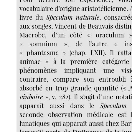
vocabulaire d’origine aristotélicienne. 
livre du
Speculum naturale
, consacré
aux songes, Vincent de Beauvais disting
Macrobe, d’un côté « oraculum »
« somnium », de l’autre « in
« phantasma » (chap. LXII). Il ratt
animae » à la première catégorie
phénomènes impliquant une visi
contraire, compare son entroubli à
absorbé en trop grande quantité («
vin
boire
», v. 282). Il s’agit d’une not
apparaît aussi dans le
Speculum
seconde observation médicale est
lunatiques qui apparaît aussi chez Bar
lorsqu’il parle de l’influence de la lu