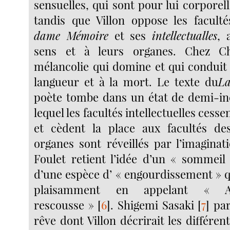
sensuelles, qui sont pour lui corporel
tandis que Villon oppose les facultés
dame Mémoire
et ses
intellectualles
, 
sens et à leurs organes. Chez Cha
mélancolie qui domine et qui conduit
langueur et à la mort. Le texte du
La
poète tombe dans un état de demi-in
lequel les facultés intellectuelles cess
et cèdent la place aux facultés de
organes sont réveillés par l’imaginat
Foulet retient l’idée d’un « sommei
d’une espèce d’ « engourdissement » q
plaisamment en appelant « A
rescousse »
[
6
]
. Shigemi Sasaki
[
7
]
par
rêve dont Villon décrirait les différen