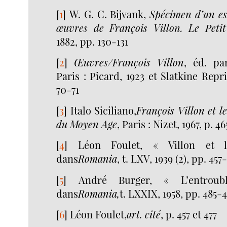
[
1
]
W. G. C. Bijvank,
Spécimen d’un ess
œuvres de François Villon. Le Petit
1882, pp. 130-131
[
2
]
Œuvres/François Villon
, éd. pa
Paris : Picard, 1923 et Slatkine Reprin
70-71
[
3
]
Italo Siciliano,
François Villon et l
du Moyen Age
, Paris : Nizet, 1967, p. 46
[
4
]
Léon Foulet, « Villon et l
dans
Romania
, t. LXV, 1939 (2), pp. 457
[
5
]
André Burger, « L’entroub
dans
Romania,
t. LXXIX, 1958, pp. 485-
[
6
]
Léon Foulet,
art. cité
, p. 457 et 477