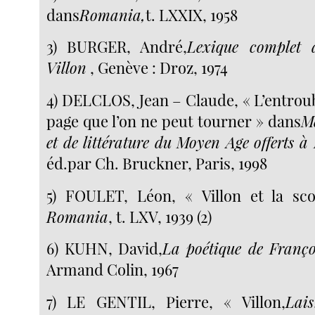
dans
Romania,
t. LXXIX, 1958
3) BURGER, André,
Lexique complet 
Villon
, Genève : Droz, 1974
4) DELCLOS, Jean – Claude, « L’entroubl
page que l’on ne peut tourner » dans
M
et de littérature du Moyen Age offerts à 
éd.par Ch. Bruckner, Paris, 1998
5) FOULET, Léon, « Villon et la sco
Romania
, t. LXV, 1939 (2)
6) KUHN, David,
La poétique de Franço
Armand Colin, 1967
7) LE GENTIL, Pierre, « Villon,
Lais