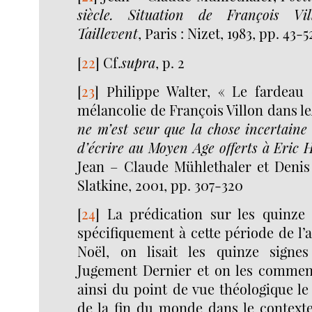
siècle. Situation de François Vi
Taillevent
, Paris : Nizet, 1983, pp. 43-5
[
22
]
Cf.
supra
, p. 2
[
23
]
Philippe Walter, « Le fardeau
mélancolie de François Villon dans le
ne m’est seur que la chose incertaine 
d’écrire au Moyen Age offerts à Eric
H
Jean – Claude Mühlethaler et Denis 
Slatkine, 2001, pp. 307-320
[
24
]
La prédication sur les quinze 
spécifiquement à cette période de l’a
Noël, on lisait les quinze signe
Jugement Dernier et on les commenta
ainsi du point de vue théologique l
de la fin du monde dans le contexte