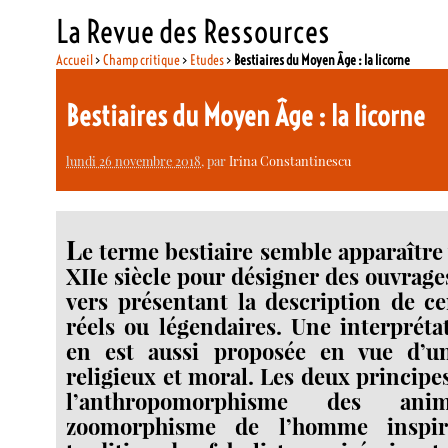
La Revue des Ressources
Accueil
>
Champ critique
>
Etudes
>
Bestiaires du Moyen Âge : la licorne
Bestiaires du Moyen Âge : la licorne
lundi 26 novembre 2018
, par
Irina Constantinescu
L
e terme bestiaire semble apparaître 
XIIe siècle pour désigner des ouvrage
vers présentant la description de c
réels ou légendaires. Une interprét
en est aussi proposée en vue d’u
religieux et moral. Les deux principe
l’anthropomorphisme des a
zoomorphisme de l’homme inspir