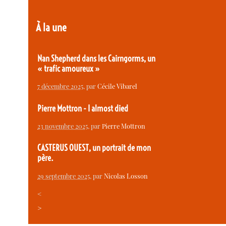
À la une
Nan Shepherd dans les Cairngorms, un
« trafic amoureux »
7 décembre 2025
, par
Cécile Vibarel
Pierre Mottron - I almost died
23 novembre 2025
, par
Pierre Mottron
CASTERUS OUEST, un portrait de mon
père.
29 septembre 2025
, par
Nicolas Losson
<
>