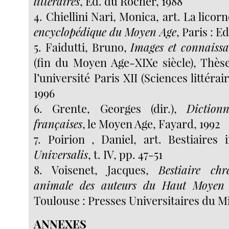
littéraires
, Ed. du Rocher, 1988
4. Chiellini Nari, Monica, art. La licor
encyclopédique du Moyen Age
, Paris : E
5. Faidutti, Bruno,
Images et connaissa
(fin du Moyen Age-XIXe siècle), Thès
l’université Paris XII (Sciences littéra
1996
6. Grente, Georges (dir.),
Dictionn
françaises
, le Moyen Age, Fayard, 1992
7. Poirion , Daniel, art. Bestiaires
Universalis
, t. IV, pp. 47-51
8. Voisenet, Jacques,
Bestiaire chr
animale des auteurs du Haut Moyen 
Toulouse : Presses Universitaires du Mi
ANNEXES