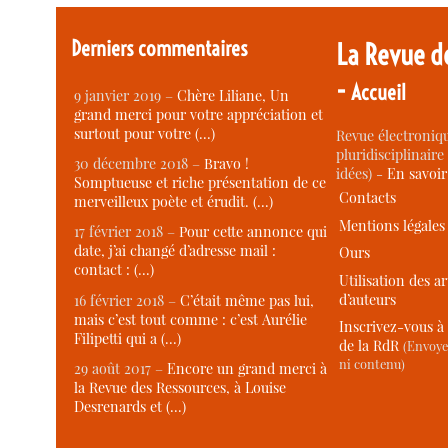
Derniers commentaires
La Revue d
-
Accueil
9 janvier 2019 –
Chère Liliane, Un
grand merci pour votre appréciation et
surtout pour votre (…)
Revue électroniqu
pluridisciplinaire 
30 décembre 2018 –
Bravo !
idées) -
En savoi
Somptueuse et riche présentation de ce
Contacts
merveilleux poète et érudit. (…)
Mentions légales
17 février 2018 –
Pour cette annonce qui
date, j’ai changé d’adresse mail :
Ours
contact : (…)
Utilisation des ar
d’auteurs
16 février 2018 –
C’était même pas lui,
mais c’est tout comme : c’est Aurélie
Inscrivez-vous à 
Filipetti qui a (…)
de la RdR
(Envoye
ni contenu)
29 août 2017 –
Encore un grand merci à
la Revue des Ressources, à Louise
Desrenards et (…)