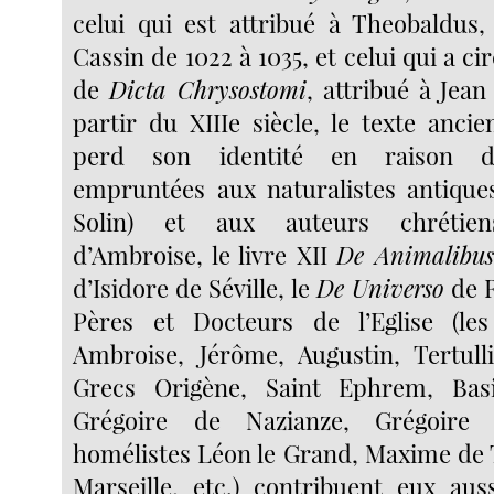
celui qui est attribué à Theobaldus
Cassin de 1022 à 1035, et celui qui a cir
de
Dicta Chrysostomi
, attribué à Jea
partir du XIIIe siècle, le texte anc
perd son identité en raison de
empruntées aux naturalistes antiques
Solin) et aux auteurs chrétien
d’Ambroise, le livre XII
De Animalibu
d’Isidore de Séville, le
De Universo
de R
Pères et Docteurs de l’Eglise (les
Ambroise, Jérôme, Augustin, Tertullie
Grecs Origène, Saint Ephrem, Bas
Grégoire de Nazianze, Grégoire
homélistes Léon le Grand, Maxime de T
Marseille, etc.) contribuent eux auss