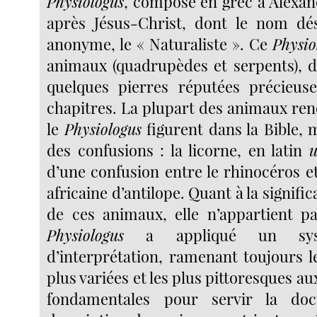
Physiologus
, composé en grec à Alexand
après Jésus-Christ, dont le nom dé
anonyme, le « Naturaliste ». Ce
Physio
animaux (quadrupèdes et serpents), d
quelques pierres réputées précieus
chapitres. La plupart des animaux ren
le
Physiologus
figurent dans la Bible, 
des confusions : la licorne, en latin
u
d’une confusion entre le rhinocéros e
africaine d’antilope. Quant à la signifi
de ces animaux, elle n’appartient pa
Physiologus
a appliqué un syst
d’interprétation, ramenant toujours l
plus variées et les plus pittoresques 
fondamentales pour servir la doct