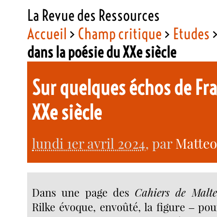
La Revue des Ressources
Accueil
>
Champ critique
>
Etudes
dans la poésie du XXe siècle
Sur quelques échos de Fr
XXe siècle
lundi 1er avril 2024
, par
Matteo
Dans une page des
Cahiers de Malte
Rilke évoque, envoûté, la figure ‒ pou