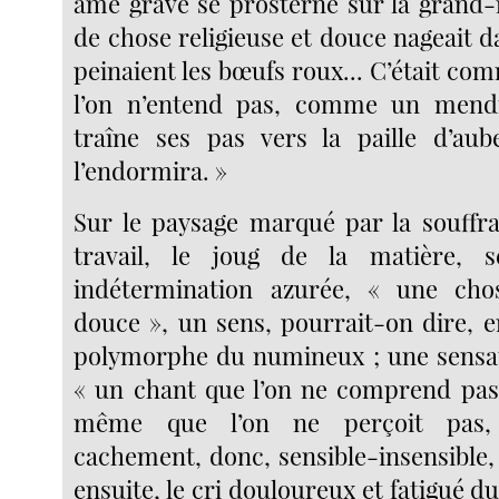
âme grave se prosterne sur la grand-
de chose religieuse et douce nageait d
peinaient les bœufs roux... C’était c
l’on n’entend pas, comme un mendi
traîne ses pas vers la paille d’aub
l’endormira. »
Sur le paysage marqué par la souffran
travail, le joug de la matière, 
indétermination azurée, « une chos
douce », un sens, pourrait-on dire, e
polymorphe du numineux ; une sensat
« un chant que l’on ne comprend pas
même que l’on ne perçoit pas, 
cachement, donc, sensible-insensible, 
ensuite, le cri douloureux et fatigué d