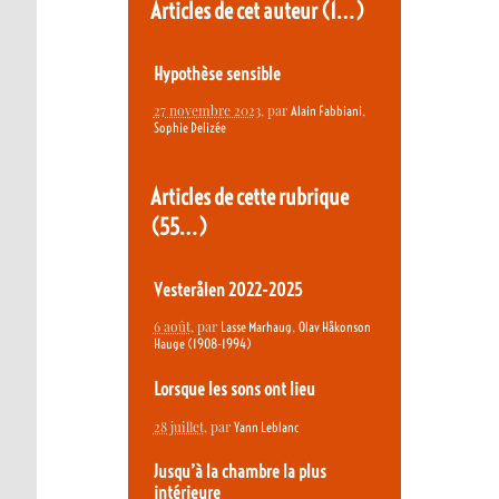
Articles de cet auteur
(1…)
Hypothèse sensible
27 novembre 2023
, par
,
Alain Fabbiani
Sophie Delizée
Articles de cette rubrique
(55…)
Vesterålen 2022-2025
6 août
, par
,
Lasse Marhaug
Olav Håkonson
Hauge (1908-1994)
Lorsque les sons ont lieu
28 juillet
, par
Yann Leblanc
Jusqu’à la chambre la plus
intérieure