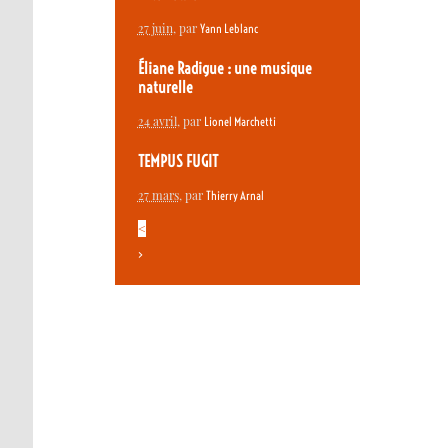
27 juin
, par
Yann Leblanc
Éliane Radigue : une musique
naturelle
24 avril
, par
Lionel Marchetti
TEMPUS FUGIT
27 mars
, par
Thierry Arnal
<
>