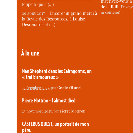
Inscrivez-vous à 
Filipetti qui a (…)
de la RdR
(Envoye
ni contenu)
29 août 2017 –
Encore un grand merci à
la Revue des Ressources, à Louise
Desrenards et (…)
À la une
Nan Shepherd dans les Cairngorms, un
« trafic amoureux »
7 décembre 2025
, par
Cécile Vibarel
Pierre Mottron - I almost died
23 novembre 2025
, par
Pierre Mottron
CASTERUS OUEST, un portrait de mon
père.