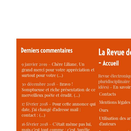
Derniers commentaires
La Revue d
-
Accueil
9 janvier 2019 –
Chère Liliane, Un
grand merci pour votre appréciation et
surtout pour votre (…)
Revue électroniqu
pluridisciplinaire 
30 décembre 2018 –
Bravo !
idées) -
En savoi
Somptueuse et riche présentation de ce
Contacts
merveilleux poète et érudit. (…)
Mentions légales
17 février 2018 –
Pour cette annonce qui
date, j’ai changé d’adresse mail :
Ours
contact : (…)
Utilisation des ar
d’auteurs
16 février 2018 –
C’était même pas lui,
mais c’est tout comme : c’est Aurélie