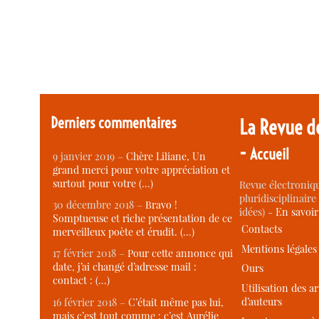
Derniers commentaires
La Revue d
-
Accueil
9 janvier 2019 –
Chère Liliane, Un
grand merci pour votre appréciation et
surtout pour votre (…)
Revue électroniqu
pluridisciplinaire 
30 décembre 2018 –
Bravo !
idées) -
En savoi
Somptueuse et riche présentation de ce
Contacts
merveilleux poète et érudit. (…)
Mentions légales
17 février 2018 –
Pour cette annonce qui
date, j’ai changé d’adresse mail :
Ours
contact : (…)
Utilisation des ar
d’auteurs
16 février 2018 –
C’était même pas lui,
mais c’est tout comme : c’est Aurélie