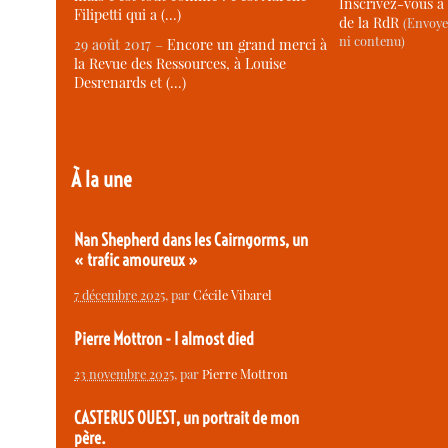
Inscrivez-vous à 
Filipetti qui a (…)
de la RdR
(Envoye
ni contenu)
29 août 2017 –
Encore un grand merci à
la Revue des Ressources, à Louise
Desrenards et (…)
À la une
Nan Shepherd dans les Cairngorms, un
« trafic amoureux »
7 décembre 2025
, par
Cécile Vibarel
Pierre Mottron - I almost died
23 novembre 2025
, par
Pierre Mottron
CASTERUS OUEST, un portrait de mon
père.