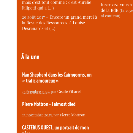
mais c’est tout comme : c’est Aurélie
Inscrivez-vous à 
Filipetti qui a (…)
de la RdR
(Envoye
ni contenu)
29 août 2017 –
Encore un grand merci à
la Revue des Ressources, à Louise
Desrenards et (…)
À la une
Nan Shepherd dans les Cairngorms, un
« trafic amoureux »
7 décembre 2025
, par
Cécile Vibarel
Pierre Mottron - I almost died
23 novembre 2025
, par
Pierre Mottron
CASTERUS OUEST, un portrait de mon