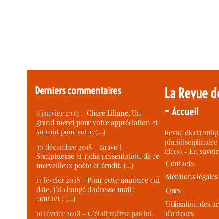
Derniers commentaires
La Revue d
-
Accueil
9 janvier 2019 –
Chère Liliane, Un
grand merci pour votre appréciation et
surtout pour votre (…)
Revue électroniqu
pluridisciplinaire 
30 décembre 2018 –
Bravo !
idées) -
En savoi
Somptueuse et riche présentation de ce
Contacts
merveilleux poète et érudit. (…)
Mentions légales
17 février 2018 –
Pour cette annonce qui
date, j’ai changé d’adresse mail :
Ours
contact : (…)
Utilisation des ar
d’auteurs
16 février 2018 –
C’était même pas lui,