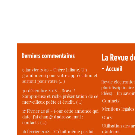
Derniers commentaires
La Revue d
-
Accueil
9 janvier 2019 –
Chère Liliane, Un
grand merci pour votre appréciation et
surtout pour votre (…)
Revue électroniqu
pluridisciplinaire 
30 décembre 2018 –
Bravo !
idées) -
En savoi
Somptueuse et riche présentation de ce
Contacts
merveilleux poète et érudit. (…)
Mentions légales
17 février 2018 –
Pour cette annonce qui
date, j’ai changé d’adresse mail :
Ours
contact : (…)
Utilisation des ar
d’auteurs
16 février 2018 –
C’était même pas lui,