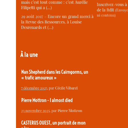
mais c’est tout comme : c’est Aurélie
Inscrivez-vous à 
Filipetti qui a (…)
de la RdR
(Envoye
ni contenu)
29 août 2017 –
Encore un grand merci à
la Revue des Ressources, à Louise
Desrenards et (…)
À la une
Nan Shepherd dans les Cairngorms, un
« trafic amoureux »
7 décembre 2025
, par
Cécile Vibarel
Pierre Mottron - I almost died
23 novembre 2025
, par
Pierre Mottron
CASTERUS OUEST, un portrait de mon