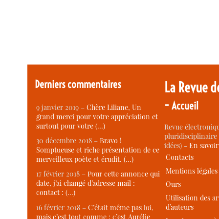
Derniers commentaires
La Revue d
-
Accueil
9 janvier 2019 –
Chère Liliane, Un
grand merci pour votre appréciation et
surtout pour votre (…)
Revue électroniqu
pluridisciplinaire 
30 décembre 2018 –
Bravo !
idées) -
En savoi
Somptueuse et riche présentation de ce
Contacts
merveilleux poète et érudit. (…)
Mentions légales
17 février 2018 –
Pour cette annonce qui
date, j’ai changé d’adresse mail :
Ours
contact : (…)
Utilisation des ar
d’auteurs
16 février 2018 –
C’était même pas lui,
mais c’est tout comme : c’est Aurélie