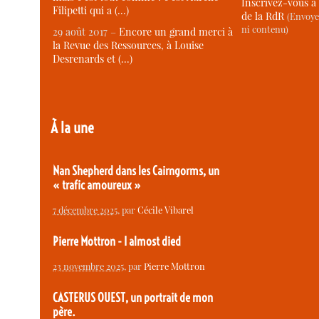
Inscrivez-vous à 
Filipetti qui a (…)
de la RdR
(Envoye
ni contenu)
29 août 2017 –
Encore un grand merci à
la Revue des Ressources, à Louise
Desrenards et (…)
À la une
Nan Shepherd dans les Cairngorms, un
« trafic amoureux »
7 décembre 2025
, par
Cécile Vibarel
Pierre Mottron - I almost died
23 novembre 2025
, par
Pierre Mottron
CASTERUS OUEST, un portrait de mon
père.