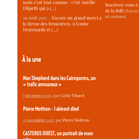
mais c’est tout comme : c’est Aurélie
Inscrivez-vous à 
Filipetti qui a (…)
de la RdR
(Envoye
ni contenu)
29 août 2017 –
Encore un grand merci à
la Revue des Ressources, à Louise
Desrenards et (…)
À la une
Nan Shepherd dans les Cairngorms, un
« trafic amoureux »
7 décembre 2025
, par
Cécile Vibarel
Pierre Mottron - I almost died
23 novembre 2025
, par
Pierre Mottron
CASTERUS OUEST, un portrait de mon