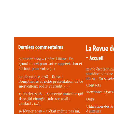
Derniers commentaires
La Revue d
-
Accueil
9 janvier 2019 –
Chère Liliane, Un
grand merci pour votre appréciation et
surtout pour votre (…)
Revue électroniqu
pluridisciplinaire 
30 décembre 2018 –
Bravo !
idées) -
En savoi
Somptueuse et riche présentation de ce
Contacts
merveilleux poète et érudit. (…)
Mentions légales
17 février 2018 –
Pour cette annonce qui
date, j’ai changé d’adresse mail :
Ours
contact : (…)
Utilisation des ar
d’auteurs
16 février 2018 –
C’était même pas lui,