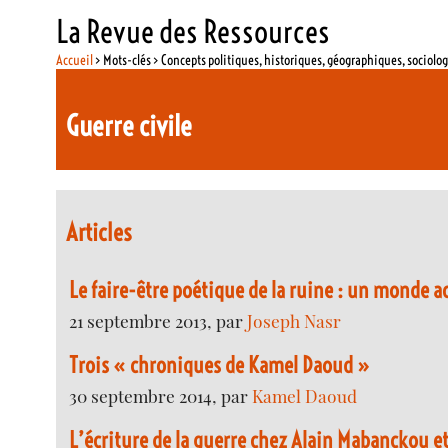
La Revue des Ressources
Accueil
> Mots-clés > Concepts politiques, historiques, géographiques, sociolo
Guerre civile
Articles
Le faire-être poétique de la ruine : un monde a
21 septembre 2013, par
Joseph Nasr
Trois « chroniques de Kamel Daoud »
30 septembre 2014, par
Kamel Daoud
L’écriture de la guerre chez Alain Mabanckou et