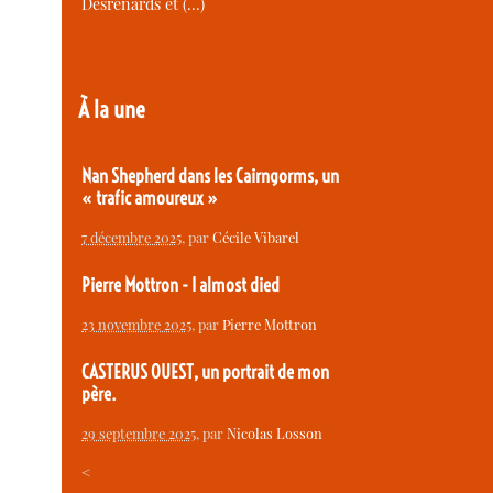
Desrenards et (…)
À la une
Nan Shepherd dans les Cairngorms, un
« trafic amoureux »
7 décembre 2025
, par
Cécile Vibarel
Pierre Mottron - I almost died
23 novembre 2025
, par
Pierre Mottron
CASTERUS OUEST, un portrait de mon
père.
29 septembre 2025
, par
Nicolas Losson
<