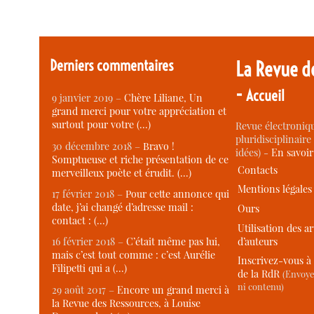
Derniers commentaires
La Revue d
-
Accueil
9 janvier 2019 –
Chère Liliane, Un
grand merci pour votre appréciation et
surtout pour votre (…)
Revue électroniqu
pluridisciplinaire 
30 décembre 2018 –
Bravo !
idées) -
En savoi
Somptueuse et riche présentation de ce
Contacts
merveilleux poète et érudit. (…)
Mentions légales
17 février 2018 –
Pour cette annonce qui
date, j’ai changé d’adresse mail :
Ours
contact : (…)
Utilisation des ar
d’auteurs
16 février 2018 –
C’était même pas lui,
mais c’est tout comme : c’est Aurélie
Inscrivez-vous à 
Filipetti qui a (…)
de la RdR
(Envoye
ni contenu)
29 août 2017 –
Encore un grand merci à
la Revue des Ressources, à Louise