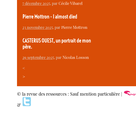
7 décembre 2025
, par
Cécile Vibarel
Pierre Mottron - I almost died
23 novembre 2025
, par
Pierre Mottron
CASTERUS OUEST, un portrait de mon
père.
29 septembre 2025
, par
Nicolas Losson
<
>
© la revue des ressources : Sauf mention particulière |
&