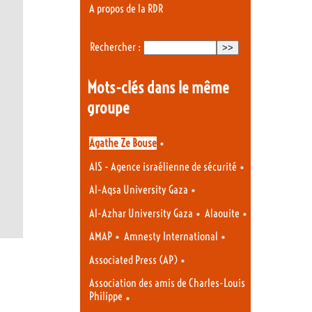
A propos de la RDR
Rechercher :
Mots-clés dans le même
groupe
•
Agathe Ze Bouse
•
AIS - Agence israélienne de sécurité
•
Al-Aqsa University Gaza
•
•
Al-Azhar University Gaza
Alaouite
•
•
AMAP
Amnesty International
•
Associated Press (AP)
Association des amis de Charles-Louis
Philippe
•