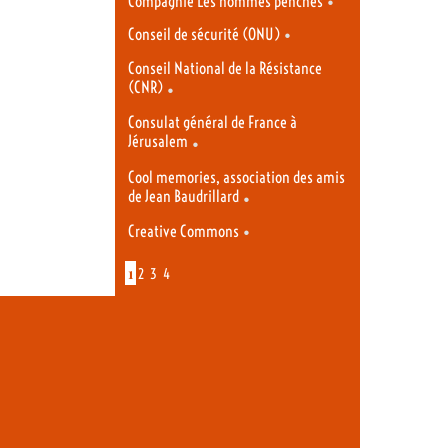
•
Compagnie Les hommes penchés
•
Conseil de sécurité (ONU)
Conseil National de la Résistance
(CNR)
•
Consulat général de France à
Jérusalem
•
Cool memories, association des amis
de Jean Baudrillard
•
•
Creative Commons
1
2
3
4