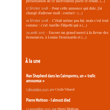
présentation de ce merveilleux poète et érudit. (…)
17 février 2018 –
Pour cette annonce qui date, j’ai
changé d’adresse mail : contact : (…)
16 février 2018 –
C’était même pas lui, mais c’est tout
comme : c’est Aurélie Filipetti qui a (…)
29 août 2017 –
Encore un grand merci à la Revue des
Ressources, à Louise Desrenards et (…)
À la une
Nan Shepherd dans les Cairngorms, un « trafic
amoureux »
7 décembre 2025
, par
Cécile Vibarel
Pierre Mottron - I almost died
23 novembre 2025
, par
Pierre Mottron