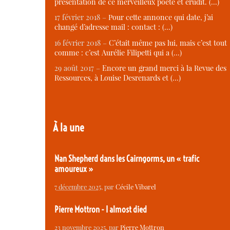
présentation de ce merveilleux poète et érudit. (…)
17 février 2018 –
Pour cette annonce qui date, j’ai
changé d’adresse mail : contact : (…)
16 février 2018 –
C’était même pas lui, mais c’est tout
comme : c’est Aurélie Filipetti qui a (…)
29 août 2017 –
Encore un grand merci à la Revue des
Ressources, à Louise Desrenards et (…)
À la une
Nan Shepherd dans les Cairngorms, un « trafic
amoureux »
7 décembre 2025
, par
Cécile Vibarel
Pierre Mottron - I almost died
23 novembre 2025
, par
Pierre Mottron