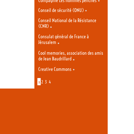
•
Compagnie Les hommes penchés
•
Conseil de sécurité (ONU)
Conseil National de la Résistance
(CNR)
•
Consulat général de France à
Jérusalem
•
Cool memories, association des amis
de Jean Baudrillard
•
•
Creative Commons
1
2
3
4