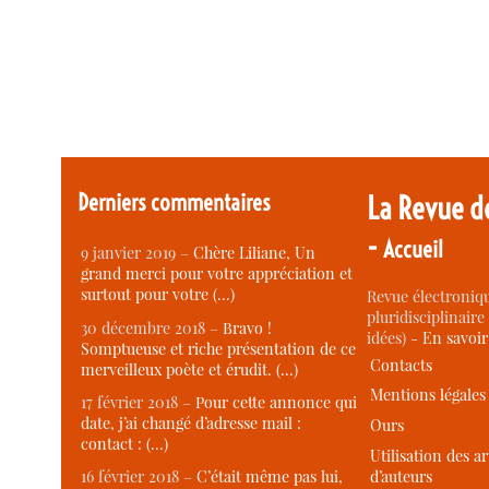
Derniers commentaires
La Revue d
-
Accueil
9 janvier 2019 –
Chère Liliane, Un
grand merci pour votre appréciation et
surtout pour votre (…)
Revue électroniqu
pluridisciplinaire 
30 décembre 2018 –
Bravo !
idées) -
En savoi
Somptueuse et riche présentation de ce
Contacts
merveilleux poète et érudit. (…)
Mentions légales
17 février 2018 –
Pour cette annonce qui
date, j’ai changé d’adresse mail :
Ours
contact : (…)
Utilisation des ar
d’auteurs
16 février 2018 –
C’était même pas lui,