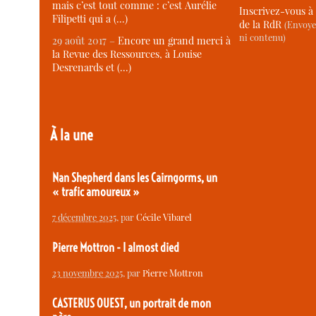
mais c’est tout comme : c’est Aurélie
Inscrivez-vous à 
Filipetti qui a (…)
de la RdR
(Envoye
ni contenu)
29 août 2017 –
Encore un grand merci à
la Revue des Ressources, à Louise
Desrenards et (…)
À la une
Nan Shepherd dans les Cairngorms, un
« trafic amoureux »
7 décembre 2025
, par
Cécile Vibarel
Pierre Mottron - I almost died
23 novembre 2025
, par
Pierre Mottron
CASTERUS OUEST, un portrait de mon