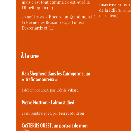
mais c’est tout comme : c’est Aurélie
Inscrivez-vous à 
Filipetti qui a (…)
de la RdR
(Envoye
ni contenu)
29 août 2017 –
Encore un grand merci à
la Revue des Ressources, à Louise
Desrenards et (…)
À la une
Nan Shepherd dans les Cairngorms, un
« trafic amoureux »
7 décembre 2025
, par
Cécile Vibarel
Pierre Mottron - I almost died
23 novembre 2025
, par
Pierre Mottron
CASTERUS OUEST, un portrait de mon