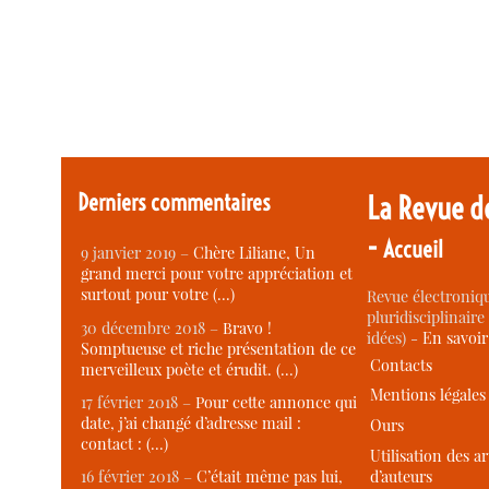
Derniers commentaires
La Revue d
-
Accueil
9 janvier 2019 –
Chère Liliane, Un
grand merci pour votre appréciation et
surtout pour votre (…)
Revue électroniqu
pluridisciplinaire 
30 décembre 2018 –
Bravo !
idées) -
En savoi
Somptueuse et riche présentation de ce
Contacts
merveilleux poète et érudit. (…)
Mentions légales
17 février 2018 –
Pour cette annonce qui
date, j’ai changé d’adresse mail :
Ours
contact : (…)
Utilisation des ar
d’auteurs
16 février 2018 –
C’était même pas lui,