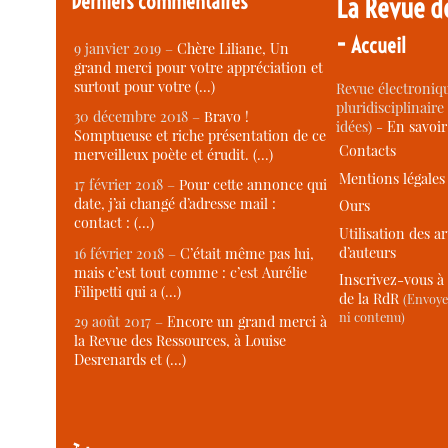
Derniers commentaires
La Revue d
-
Accueil
9 janvier 2019 –
Chère Liliane, Un
grand merci pour votre appréciation et
surtout pour votre (…)
Revue électroniqu
pluridisciplinaire 
30 décembre 2018 –
Bravo !
idées) -
En savoi
Somptueuse et riche présentation de ce
Contacts
merveilleux poète et érudit. (…)
Mentions légales
17 février 2018 –
Pour cette annonce qui
date, j’ai changé d’adresse mail :
Ours
contact : (…)
Utilisation des ar
d’auteurs
16 février 2018 –
C’était même pas lui,
mais c’est tout comme : c’est Aurélie
Inscrivez-vous à 
Filipetti qui a (…)
de la RdR
(Envoye
ni contenu)
29 août 2017 –
Encore un grand merci à
la Revue des Ressources, à Louise
Desrenards et (…)