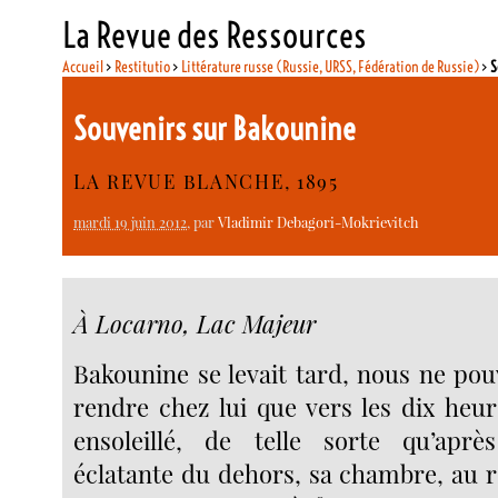
La Revue des Ressources
Accueil
>
Restitutio
>
Littérature russe (Russie, URSS, Fédération de Russie)
>
S
Souvenirs sur Bakounine
LA REVUE BLANCHE, 1895
mardi 19 juin 2012
, par
Vladimir Debagori-Mokrievitch
À Locarno, Lac Majeur
Bakounine se levait tard, nous ne po
rendre chez lui que vers les dix heur
ensoleillé, de telle sorte qu’aprè
éclatante du dehors, sa chambre, au 