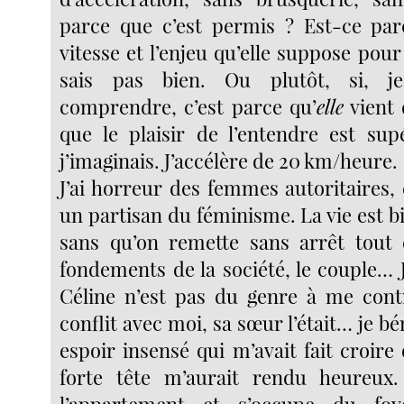
parce que c’est permis ? Est-ce par
vitesse et l’enjeu qu’elle suppose pour 
sais pas bien. Ou plutôt, si, 
comprendre, c’est parce qu’
elle
vient 
que le plaisir de l’entendre est su
j’imaginais. J’accélère de 20 km/heure.
J’ai horreur des femmes autoritaires, 
un partisan du féminisme. La vie est bie
sans qu’on remette sans arrêt tout 
fondements de la société, le couple… J
Céline n’est pas du genre à me cont
conflit avec moi, sa sœur l’était… je bé
espoir insensé qui m’avait fait croire
forte tête m’aurait rendu heureux.
l’appartement et s’occupe du foy