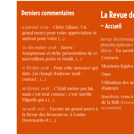
Derniers commentaires
La Revue d
-
Accueil
9 janvier 2019 –
Chère Liliane, Un
grand merci pour votre appréciation et
surtout pour votre (…)
Revue électroniqu
pluridisciplinaire 
30 décembre 2018 –
Bravo !
idées) -
En savoi
Somptueuse et riche présentation de ce
Contacts
merveilleux poète et érudit. (…)
Mentions légales
17 février 2018 –
Pour cette annonce qui
date, j’ai changé d’adresse mail :
Ours
contact : (…)
Utilisation des ar
d’auteurs
16 février 2018 –
C’était même pas lui,
mais c’est tout comme : c’est Aurélie
Inscrivez-vous à 
Filipetti qui a (…)
de la RdR
(Envoye
ni contenu)
29 août 2017 –
Encore un grand merci à
la Revue des Ressources, à Louise
Desrenards et (…)