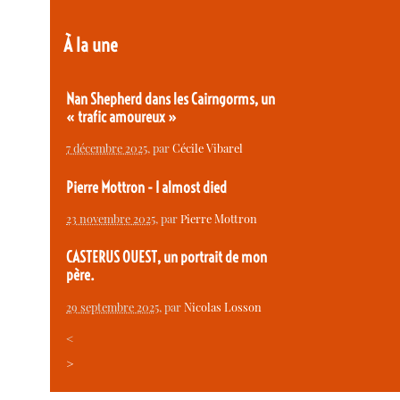
À la une
Nan Shepherd dans les Cairngorms, un
« trafic amoureux »
7 décembre 2025
, par
Cécile Vibarel
Pierre Mottron - I almost died
23 novembre 2025
, par
Pierre Mottron
CASTERUS OUEST, un portrait de mon
père.
29 septembre 2025
, par
Nicolas Losson
<
>