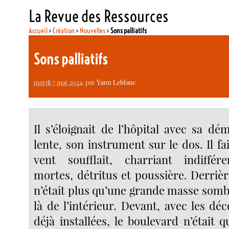
La Revue des Ressources
Accueil
>
Création
>
Nouvelles
>
Sons palliatifs
Sons palliatifs
mardi 7 mai 2024
, par
Yann Leblanc
Il s’éloignait de l’hôpital avec sa d
lente, son instrument sur le dos. Il fai
vent soufflait, charriant indiffér
mortes, détritus et poussière. Derrièr
n’était plus qu’une grande masse sombr
là de l’intérieur. Devant, avec les dé
déjà installées, le boulevard n’était q