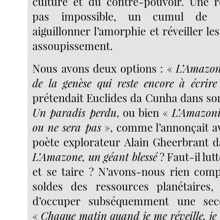
culture et du contre-pouvoir. Une r
pas impossible, un cumul de c
aiguillonner l’amorphie et réveiller le
assoupissement.
Nous avons deux options : «
L’Amazon
de la genèse qui reste encore à écrir
prétendait Euclides da Cunha dans so
Un paradis perdu
, ou bien «
L’Amazonie
ou ne sera pas
», comme l’annonçait a
poète explorateur Alain Gheerbrant 
L’Amazone, un géant blessé
? Faut-il lut
et se taire ? N’avons-nous rien com
soldes des ressources planétaires, 
d’occuper subséquemment une sec
«
Chaque matin quand je me réveille, je