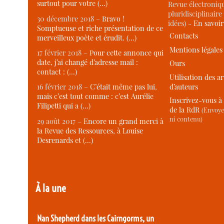
surtout pour votre (…)
Revue électroniqu
pluridisciplinaire 
30 décembre 2018 –
Bravo !
idées) -
En savoi
Somptueuse et riche présentation de ce
Contacts
merveilleux poète et érudit. (…)
Mentions légales
17 février 2018 –
Pour cette annonce qui
date, j’ai changé d’adresse mail :
Ours
contact : (…)
Utilisation des ar
d’auteurs
16 février 2018 –
C’était même pas lui,
mais c’est tout comme : c’est Aurélie
Inscrivez-vous à 
Filipetti qui a (…)
de la RdR
(Envoye
ni contenu)
29 août 2017 –
Encore un grand merci à
la Revue des Ressources, à Louise
Desrenards et (…)
À la une
Nan Shepherd dans les Cairngorms, un