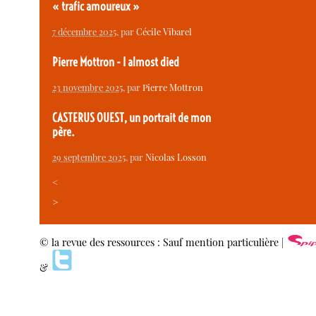
« trafic amoureux »
7 décembre 2025
, par
Cécile Vibarel
Pierre Mottron - I almost died
23 novembre 2025
, par
Pierre Mottron
CASTERUS OUEST, un portrait de mon
père.
29 septembre 2025
, par
Nicolas Losson
<
>
© la revue des ressources : Sauf mention particulière |
&