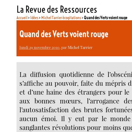
La Revue des Ressources
Accueil
>
Idées
>
Michel Tarrier écogitations
>
Quand des Verts voient rouge
Quand des Verts voient rouge
lundi 29 novembre 2010
, par
Michel Tarrier
La diffusion quotidienne de l’obscéni
s’affiche au pouvoir, faite du mépris
et d’une haine des étrangers pour le
aux bonnes mœurs, l’arrogance de
l’autosatisfaction des brutes fortuné
aucun émoi. Il y eut par le monde e
sanglantes révolutions pour moins qu