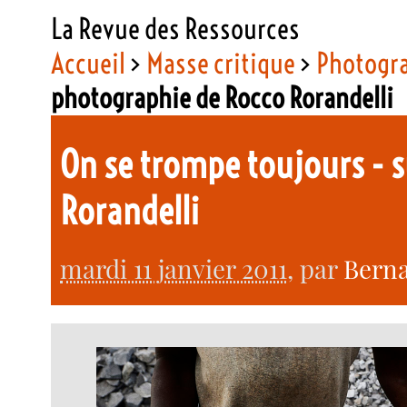
La Revue des Ressources
Accueil
>
Masse critique
>
Photogr
photographie de Rocco Rorandelli
On se trompe toujours - 
Rorandelli
mardi 11 janvier 2011
, par
Berna