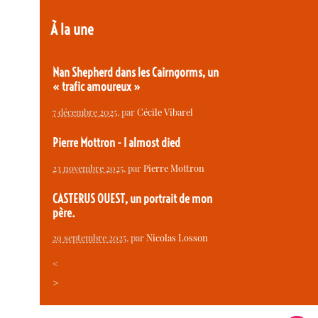
À la une
Nan Shepherd dans les Cairngorms, un
« trafic amoureux »
7 décembre 2025
, par
Cécile Vibarel
Pierre Mottron - I almost died
23 novembre 2025
, par
Pierre Mottron
CASTERUS OUEST, un portrait de mon
père.
29 septembre 2025
, par
Nicolas Losson
<
>