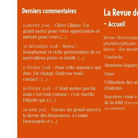
Derniers commentaires
La Revue d
-
Accueil
9 janvier 2019 –
Chère Liliane, Un
grand merci pour votre appréciation et
surtout pour votre (…)
Revue électroniqu
pluridisciplinaire 
30 décembre 2018 –
Bravo !
idées) -
En savoi
Somptueuse et riche présentation de ce
Contacts
merveilleux poète et érudit. (…)
Mentions légales
17 février 2018 –
Pour cette annonce qui
date, j’ai changé d’adresse mail :
Ours
contact : (…)
Utilisation des ar
d’auteurs
16 février 2018 –
C’était même pas lui,
mais c’est tout comme : c’est Aurélie
Inscrivez-vous à 
Filipetti qui a (…)
de la RdR
(Envoye
ni contenu)
29 août 2017 –
Encore un grand merci à
la Revue des Ressources, à Louise
Desrenards et (…)