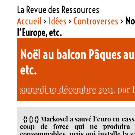
La Revue des Ressources
Accueil
>
Idées
>
Controverses
>
No
l’Europe, etc.
Noël au balcon Pâques au 
etc.
samedi 10 décembre 2011
, par
{} {} {} Markosel a sauvé l’euro en cas
coup de force qui ne produira 
consommables, mais qui installe la s