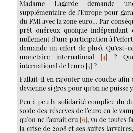
Madame Lagarde demande une 
supplémentaire de l’Europe pour garan
du FMI avec la zone euro... Par conséque
prêt onéreux quoique indépendant 
nullement d’une participation à l’effor
demande un effort de plus). Qu’est-c
monétaire international
[
4
]
? Quel
international de l’euro
[
5
]
?
Fallait-il en rajouter une couche afi
devienne si gros pour qu’on ne puisse 
Peu à peu la solidarité complice du do
solde des réserves de l’euro en le vamp
qu’on ne l’aurait cru
[
6
]
, vu de toutes f
la crise de 2008 et ses suites larvaires