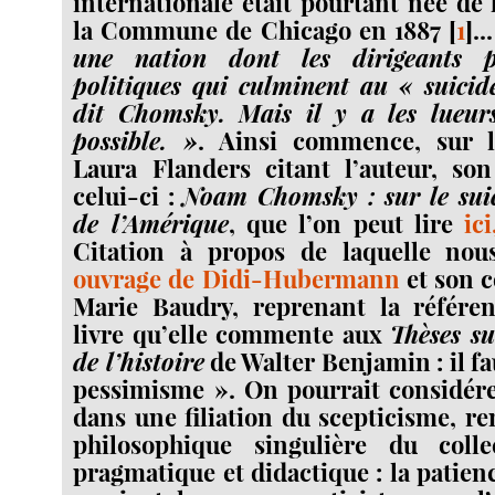
internationale était pourtant née de 
la Commune de Chicago en 1887
[
1
]
..
une nation dont les dirigeants p
politiques qui culminent au « suici
dit Chomsky. Mais il y a les lueurs
possible. »
. Ainsi commence, sur 
Laura Flanders citant l’auteur, son
celui-ci :
Noam Chomsky : sur le sui
de l’Amérique
, que l’on peut lire
ic
Citation à propos de laquelle no
ouvrage de Didi-Hubermann
et son 
Marie Baudry, reprenant la référen
livre qu’elle commente aux
Thèses su
de l’histoire
de Walter Benjamin : il fa
pessimisme ». On pourrait considé
dans une filiation du scepticisme, re
philosophique singulière du colle
pragmatique et didactique : la patien