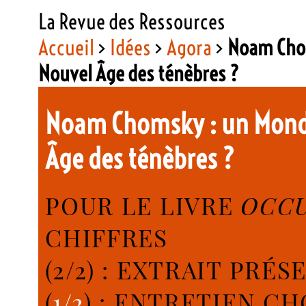
La Revue des Ressources
Accueil
>
Idées
>
Agora
>
Noam Chom
Nouvel Âge des ténèbres ?
Noam Chomsky : un Mond
Âge des ténèbres ?
POUR LE LIVRE
OCC
CHIFFRES
(2/2) : EXTRAIT PRÉ
(
1/2
) : ENTRETIEN C