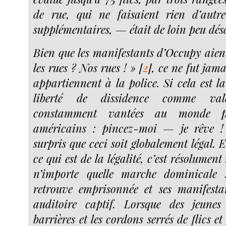
de rue, qui ne faisaient rien d’autr
supplémentaires, — était de loin peu dé
Bien que les manifestants d’Occupy aien
les rues ? Nos rues ! »
[
2
]
, ce ne fut jama
appartiennent à la police. Si cela est l
liberté de dissidence comme valeu
constamment vantées au monde par
américains : pincez-moi — je rêve !
surpris que ceci soit globalement légal.
ce qui est de la légalité, c’est résolumen
n’importe quelle marche dominicale s
retrouve emprisonnée et ses manifesta
auditoire captif. Lorsque des jeunes 
barrières et les cordons serrés de flics et