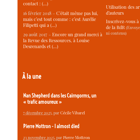
contact : (…)
Utilisation des ar
d’auteurs
16 février 2018 –
C’était même pas lui,
mais c’est tout comme : c’est Aurélie
Inscrivez-vous à 
Filipetti qui a (…)
de la RdR
(Envoye
ni contenu)
29 août 2017 –
Encore un grand merci à
la Revue des Ressources, à Louise
Desrenards et (…)
À la une
Nan Shepherd dans les Cairngorms, un
« trafic amoureux »
7 décembre 2025
, par
Cécile Vibarel
Pierre Mottron - I almost died
23 novembre 2025
, par
Pierre Mottron