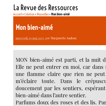
La Revue des Ressources
Accueil
>
Création
>
Nouvelles
>
Mon bien-aimé
Mon bien-aimé
mercredi 29 mai 2013
, par
Marguerite Audoux
MON bien-aimé est parti, et la nuit 
Elle ne peut entrer en moi, car dan
une flamme claire que rien ne peut 
m’éclaire toute. Dans le crépuscu
doucement par les sentiers, espérant 
bien-aimé dans l’autre sentier.
Parfums doux des roses et des lis. P