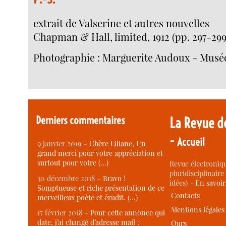
extrait de Valserine et autres nouvelles
Chapman & Hall, limited, 1912 (pp. 297-299
Photographie : Marguerite Audoux - Musé
Derniers commentaires
La Revue d
-
Accueil
9 janvier 2019 –
Chère Liliane, Un
grand merci pour votre appréciation et
surtout pour votre (…)
Revue électroniqu
pluridisciplinaire 
30 décembre 2018 –
Bravo !
idées) -
En savoi
Somptueuse et riche présentation de ce
Contacts
merveilleux poète et érudit. (…)
Mentions légales
17 février 2018 –
Pour cette annonce qui
date, j’ai changé d’adresse mail :
Ours