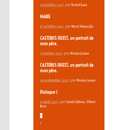
31 octobre 2025
, par
Kristof Guez
MARIE
17 octobre 2025
, par
Murat Yakupoğlu
CASTERUS OUEST, un portrait de
mon père.
3 octobre 2025
, par
Nicolas Losson
CASTERUS OUEST, un portrait de
mon père.
29 septembre 2025
, par
Nicolas Losson
Dialogue 1
13 août 2025
, par
,
Carole Zalberg
Gilbert
Brun
<
>