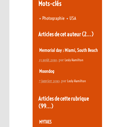
Mots-clés
•
•
Photographie
USA
Articles de cet auteur
(2…)
Memorial day : Miami, South Beach
13 août 2010
, par
Lesly Hamilton
Moondog
7 janvier 2010
, par
Lesly Hamilton
Articles de cette rubrique
(99…)
MYTHES