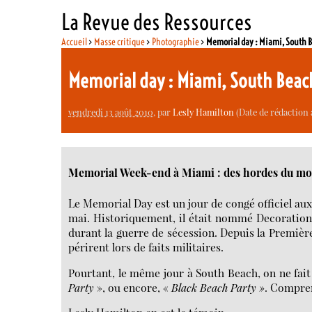
La Revue des Ressources
Accueil
>
Masse critique
>
Photographie
>
Memorial day : Miami, South 
Memorial day : Miami, South Bea
vendredi 13 août 2010
, par
Lesly Hamilton
(Date de rédaction 
Memorial Week-end à Miami : des hordes du mo
Le Memorial Day est un jour de congé officiel aux
mai. Historiquement, il était nommé Decoration
durant la guerre de sécession. Depuis la Premiè
périrent lors de faits militaires.
Pourtant, le même jour à South Beach, on ne fai
Party
», ou encore, «
Black Beach Party »
. Compren