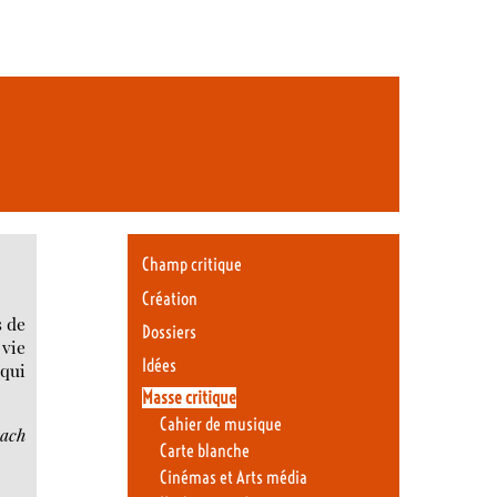
Champ critique
Création
s de
Dossiers
 vie
Idées
 qui
Masse critique
Cahier de musique
ach
Carte blanche
Cinémas et Arts média