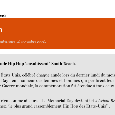
Beach
ch
antérieure : 26 novembre 2009).
nde Hip Hop "envahissent" South Beach.
 États Unis, célébré chaque année lors du dernier lundi du moi
 Day , en l’honneur des femmes et hommes qui perdirent leur
re Guerre mondiale, la commémoration fut étendue à tous ceux
t rien comme ailleurs… Le Memorial Day devient ici
« Urban Be
ez, “le plus grand rassemblement Hip Hop des Etats-Unis” .