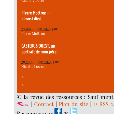
Cécile Vibarel
Pierre Mottron - I
almost died
23 novembre 2025
, par
Pierre Mottron
CASTERUS OUEST, un
portrait de mon père.
29 septembre 2025
, par
Nicolas Losson
<
>
© la revue des ressources : Sauf menti
|
Contact
|
Plan du site
|
RSS 2
Ressources sur
&