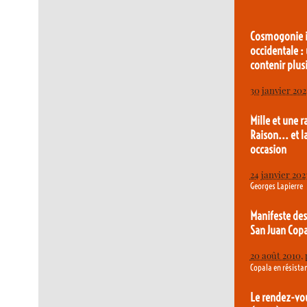
Cosmogonie i
occidentale :
contenir plu
30 janvier 202
Mille et une r
Raison... et 
occasion
24 janvier 202
Georges Lapierre
Manifeste de
San Juan Copa
20 août 2010
,
Copala en résista
Le rendez-vo