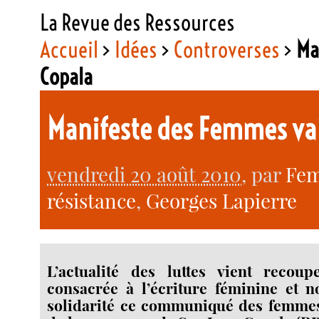
La Revue des Ressources
Accueil
>
Idées
>
Controverses
>
Ma
Copala
Manifeste des Femmes vai
vendredi 20 août 2010
, par
Fem
résistance
,
Georges Lapierre
L’actualité des luttes vient recoup
consacrée à l’écriture féminine et 
solidarité ce communiqué des femme