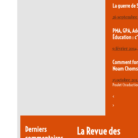
La guerre de S
26 septembre
PMA, GPA, Ad
Éducation : c
9 février 2014
Comment fon
Noam Choms
15 octobre 201
Poulet (traductio
<
>
Derniers
La Revue des