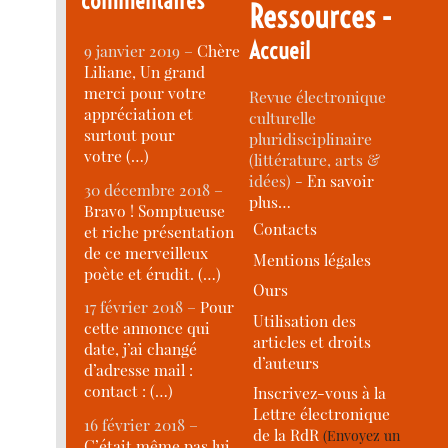
commentaires
Ressources -
Accueil
9 janvier 2019 –
Chère
Liliane, Un grand
merci pour votre
Revue électronique
appréciation et
culturelle
surtout pour
pluridisciplinaire
votre (…)
(littérature, arts &
idées) -
En savoir
30 décembre 2018 –
plus…
Bravo ! Somptueuse
Contacts
et riche présentation
de ce merveilleux
Mentions légales
poète et érudit. (…)
Ours
17 février 2018 –
Pour
Utilisation des
cette annonce qui
articles et droits
date, j’ai changé
d’auteurs
d’adresse mail :
contact : (…)
Inscrivez-vous à la
Lettre électronique
16 février 2018 –
de la RdR
(Envoyez un
C’était même pas lui,