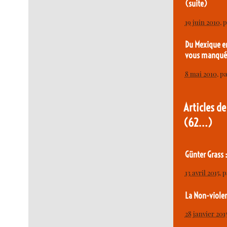
(suite)
19 juin 2010
, 
Du Mexique en
vous manqué 
8 mai 2010
, p
Articles de
(62…)
Günter Grass :
13 avril 2015
, 
La Non-viole
28 janvier 201