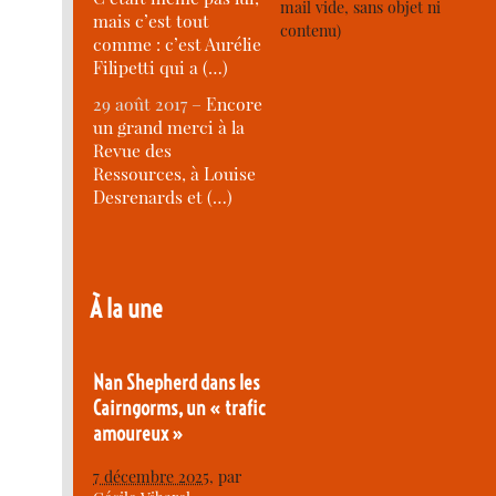
mail vide, sans objet ni
mais c’est tout
contenu)
comme : c’est Aurélie
Filipetti qui a (…)
29 août 2017 –
Encore
un grand merci à la
Revue des
Ressources, à Louise
Desrenards et (…)
À la une
Nan Shepherd dans les
Cairngorms, un « trafic
amoureux »
7 décembre 2025
, par