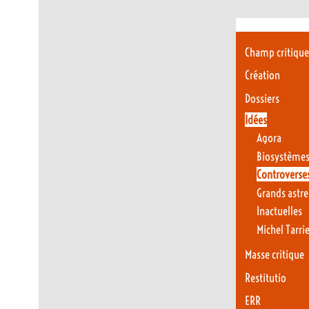
Champ critiqu
Création
Dossiers
Idées
Agora
Biosystèmes
Controverse
Grands astr
Inactuelles
Michel Tarri
Masse critique
Restitutio
ERR