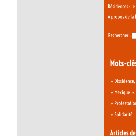
Résidences : le
A propos de la
Rechercher :
Mots-clé
•
Dissidence,
•
•
Mexique
•
Protestatio
•
Solidarité
Articles d