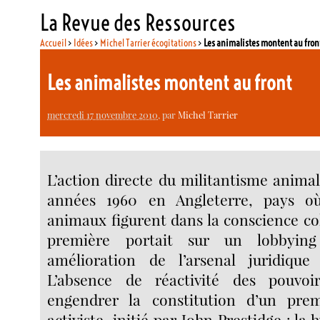
La Revue des Ressources
Accueil
>
Idées
>
Michel Tarrier écogitations
>
Les animalistes montent au fron
Les animalistes montent au front
mercredi 17 novembre 2010
, par
Michel Tarrier
L’action directe du militantisme animal
années 1960 en Angleterre, pays où
animaux figurent dans la conscience coll
première portait sur un lobbyin
amélioration de l’arsenal juridique
L’absence de réactivité des pouvoir
engendrer la constitution d’un prem
activiste, initié par John Prestidge : la