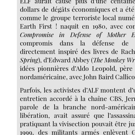
ELF aurait causé plus d’une centain
dollars de dégâts économiques et a été 
comme le groupe terroriste local numé
Earth First ! naquit en 1980, avec c
Compromise in Defense of Mother E
compromis dans la défense de l
directement inspiré des livres de Rach
Spring
), d’Edward Abbey (
The Monkey Wr
idées pionnières d’Aldo Leopold, père
nordaméricaine, avec John Baird Callico
Parfois, les activistes d’ALF montent d
entretien accordé à la chaîne CBS, Jer
parole de la branche nord-américa
libération, avait assuré que l’assass
pratiquant la vivisection pouvait être ju
1999, des militants armés enlèvent 