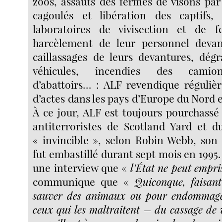
zoos, assauts des fermes de visons p
cagoulés et libération des captifs
laboratoires de vivisection et de f
harcèlement de leur personnel devan
caillassages de leurs devantures, dég
véhicules, incendies des camions
d’abattoirs… : ALF revendique réguliè
d’actes dans les pays d’Europe du Nord e
À ce jour, ALF est toujours pourchassé
antiterroristes de Scotland Yard et d
« invincible », selon Robin Webb, son
fut embastillé durant sept mois en 1995.
une interview que «
l’État ne peut empri
communique que «
Quiconque, faisan
sauver des animaux ou pour endommager
ceux qui les maltraitent – du cassage de v