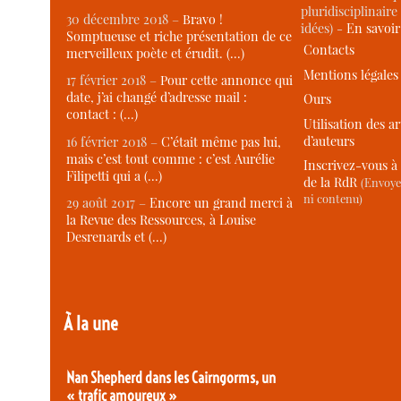
pluridisciplinaire 
30 décembre 2018 –
Bravo !
idées) -
En savoi
Somptueuse et riche présentation de ce
Contacts
merveilleux poète et érudit. (…)
Mentions légales
17 février 2018 –
Pour cette annonce qui
date, j’ai changé d’adresse mail :
Ours
contact : (…)
Utilisation des ar
d’auteurs
16 février 2018 –
C’était même pas lui,
mais c’est tout comme : c’est Aurélie
Inscrivez-vous à 
Filipetti qui a (…)
de la RdR
(Envoye
ni contenu)
29 août 2017 –
Encore un grand merci à
la Revue des Ressources, à Louise
Desrenards et (…)
À la une
Nan Shepherd dans les Cairngorms, un
« trafic amoureux »