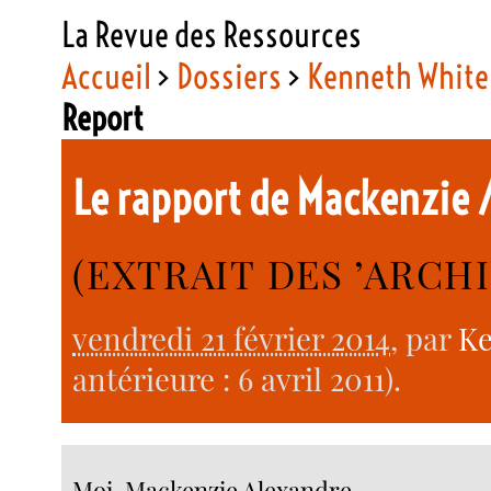
La Revue des Ressources
Accueil
>
Dossiers
>
Kenneth White
Report
Le rapport de Mackenzie 
(EXTRAIT DES ’ARCH
vendredi 21 février 2014
, par
Ke
antérieure : 6 avril 2011).
Moi, Mackenzie Alexandre