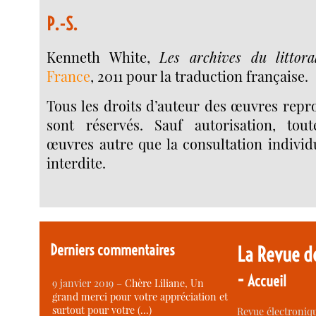
P.-S.
Kenneth White,
Les archives du littora
France
, 2011 pour la traduction française.
Tous les droits d’auteur des œuvres repro
sont réservés. Sauf autorisation, tout
œuvres autre que la consultation individu
interdite.
Derniers commentaires
La Revue d
-
Accueil
9 janvier 2019 –
Chère Liliane, Un
grand merci pour votre appréciation et
surtout pour votre (…)
Revue électroniqu