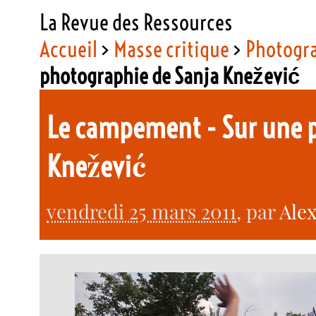
La Revue des Ressources
Accueil
>
Masse critique
>
Photogr
photographie de Sanja Knežević
Le campement - Sur une 
Knežević
vendredi 25 mars 2011
, par
Ale