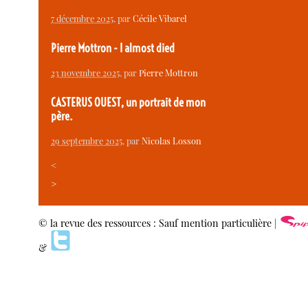
7 décembre 2025
, par
Cécile Vibarel
Pierre Mottron - I almost died
23 novembre 2025
, par
Pierre Mottron
CASTERUS OUEST, un portrait de mon
père.
29 septembre 2025
, par
Nicolas Losson
<
>
© la revue des ressources : Sauf mention particulière |
&