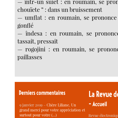
— într-un suiet : en roumain, se pro
chouïete ” : dans un bruissement
— umflat : en roumain, se prononce 
gonflé
— îndesa : en roumain, se prononce
tassait, pressait
— rogojini : en roumain, se prononc
paillasses
Derniers commentaires
La Revue d
-
Accueil
9 janvier 2019 –
Chère Liliane, Un
grand merci pour votre appréciation et
surtout pour votre (…)
Revue électroniqu