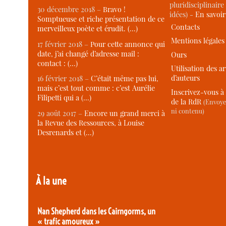
pluridisciplinaire 
30 décembre 2018 –
Bravo !
idées) -
En savoi
Somptueuse et riche présentation de ce
Contacts
merveilleux poète et érudit. (…)
Mentions légales
17 février 2018 –
Pour cette annonce qui
date, j’ai changé d’adresse mail :
Ours
contact : (…)
Utilisation des ar
d’auteurs
16 février 2018 –
C’était même pas lui,
mais c’est tout comme : c’est Aurélie
Inscrivez-vous à 
Filipetti qui a (…)
de la RdR
(Envoye
ni contenu)
29 août 2017 –
Encore un grand merci à
la Revue des Ressources, à Louise
Desrenards et (…)
À la une
Nan Shepherd dans les Cairngorms, un
« trafic amoureux »