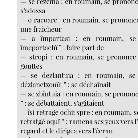
— se rezema : en roumain, se prononce
s’adossa
— o racoare : en roumain, se prononce
une fraîcheur
— a împartasi : en roumain, se
îmepartachï ” : faire part de
— stropi : en roumain, se prononce 
gouttes
— se dezlantuia : en roumain, se
dézlanetzouïa ” : se déchaînait
— se zbîntuia : en roumain, se prononc
” : se débattaient, s’agitaient
— îsi retrage ochii spre : en roumain, s
retratgé oquï ” : ramena ses yeux vers l
regard et le dirigea vers l’écran