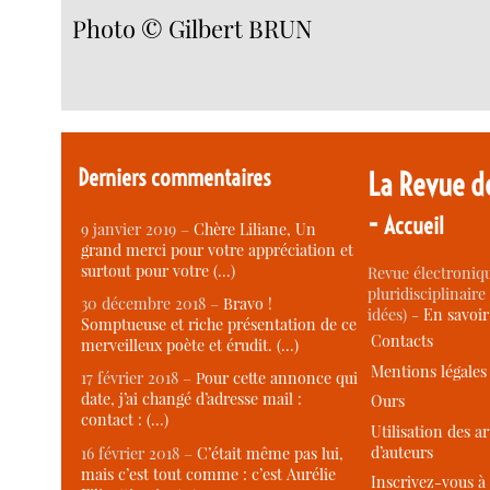
Photo © Gilbert BRUN
Derniers commentaires
La Revue d
-
Accueil
9 janvier 2019 –
Chère Liliane, Un
grand merci pour votre appréciation et
surtout pour votre (…)
Revue électroniqu
pluridisciplinaire 
30 décembre 2018 –
Bravo !
idées) -
En savoi
Somptueuse et riche présentation de ce
Contacts
merveilleux poète et érudit. (…)
Mentions légales
17 février 2018 –
Pour cette annonce qui
date, j’ai changé d’adresse mail :
Ours
contact : (…)
Utilisation des ar
d’auteurs
16 février 2018 –
C’était même pas lui,
mais c’est tout comme : c’est Aurélie
Inscrivez-vous à 