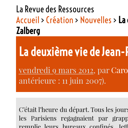
La Revue des Ressources
Accueil
>
Création
>
Nouvelles
>
La
Zalberg
La deuxième vie de Jean-F
vendredi 9 mars 2012
, par
Caro
antérieure : 11 juin 2007).
C’était l’heure du départ. Tous les jo
les Parisiens regagnaient par grap
remplie leurs bureaux confinés, Jeff,