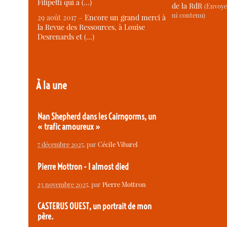
Filipetti qui a (…)
de la RdR
(Envoye
ni contenu)
29 août 2017 –
Encore un grand merci à
la Revue des Ressources, à Louise
Desrenards et (…)
À la une
Nan Shepherd dans les Cairngorms, un
« trafic amoureux »
7 décembre 2025
, par
Cécile Vibarel
Pierre Mottron - I almost died
23 novembre 2025
, par
Pierre Mottron
CASTERUS OUEST, un portrait de mon
père.