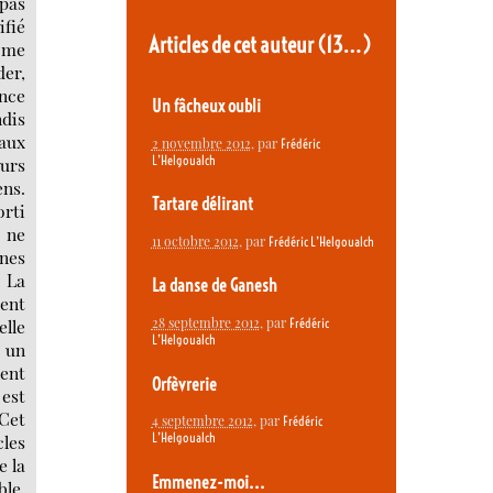
Articles de cet auteur
(13…)
Un fâcheux oubli
2 novembre 2012
, par
Frédéric
L’Helgoualch
Tartare délirant
11 octobre 2012
, par
Frédéric L’Helgoualch
La danse de Ganesh
28 septembre 2012
, par
Frédéric
L’Helgoualch
Orfèvrerie
4 septembre 2012
, par
Frédéric
L’Helgoualch
Emmenez-moi...