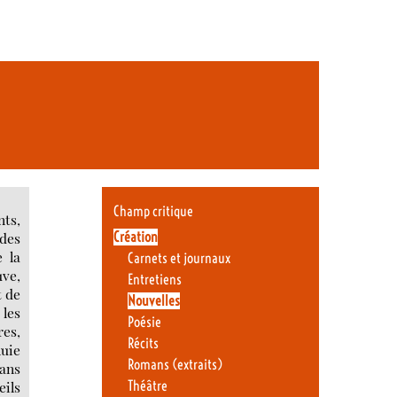
Champ critique
arres fumantes en équilibre sur la tête. Les fumées d’encens envahissent la voie entière. Je souris à Radjha, reconnaissant pour ce voyage imprévu. Nous voici transportés à Colombo ou au Tamil Nadu. Ligne 2, cinq minutes de métro. Je regarde autour de moi et ne lis que fierté et
Création
Carnets et journaux
Entretiens
Nouvelles
Poésie
Récits
Romans (extraits)
Théâtre