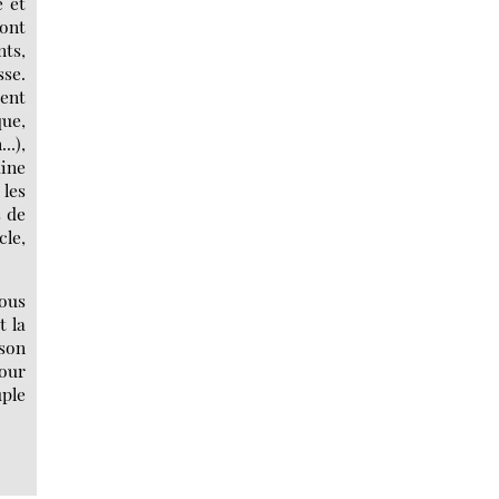
ous
t la
 son
Pour
uple