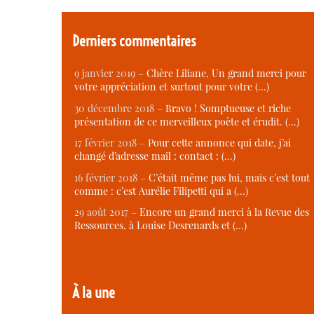
Derniers commentaires
9 janvier 2019 –
Chère Liliane, Un grand merci pour
votre appréciation et surtout pour votre (…)
30 décembre 2018 –
Bravo ! Somptueuse et riche
présentation de ce merveilleux poète et érudit. (…)
17 février 2018 –
Pour cette annonce qui date, j’ai
changé d’adresse mail : contact : (…)
16 février 2018 –
C’était même pas lui, mais c’est tout
comme : c’est Aurélie Filipetti qui a (…)
29 août 2017 –
Encore un grand merci à la Revue des
Ressources, à Louise Desrenards et (…)
À la une