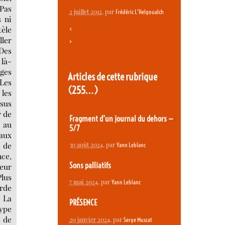
2 juillet 2012
, par
Frédéric L’Helgoualch
<
>
Articles de cette rubrique
(255…)
Fragment d’un journal du dehors —
5/7
30 août 2024
, par
Yann Leblanc
Sons palliatifs
7 mai 2024
, par
Yann Leblanc
PRÉSENCE
20 janvier 2024
, par
Serge Muscat