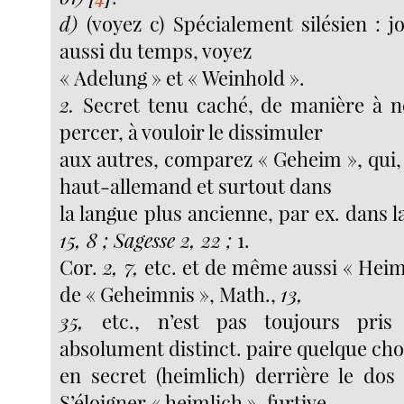
d)
(voyez c) Spécialement silésien : jo
aussi du temps, voyez
« Adelung » et « Weinhold ».
2.
Secret tenu caché, de manière à ne
percer, à vouloir le dissimuler
aux autres, comparez « Geheim », qui,
haut-allemand et surtout dans
la langue plus ancienne, par ex. dans la
15, 8 ; Sagesse 2, 22 ;
1.
Cor.
2, 7,
etc. et de même aussi « Heiml
de « Geheimnis », Math.,
13,
35,
etc., n’est pas toujours pri
absolument distinct. paire quelque ch
en secret (heimlich) derrière le dos
S’éloigner « heimlich », furtive-