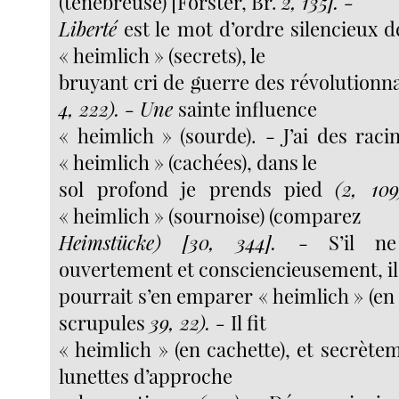
(ténébreuse) [Forster, Br.
2, 135]. -
Liberté
est le mot d’ordre silencieux 
« heimlich » (secrets), le
bruyant cri de guerre des révolutionna
4, 222). - Une
sainte influence
« heimlich » (sourde). - J’ai des raci
« heimlich » (cachées), dans le
sol profond je prends pied
(2, 10
« heimlich » (sournoise) (comparez
Heimstücke) [30, 344].
- S’il ne
ouvertement et consciencieusement, il
pourrait s’en emparer « heimlich » (en 
scrupules
39, 22). -
Il fit
« heimlich » (en cachette), et secrèt
lunettes d’approche