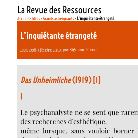
La Revue des Ressources
Accueil
>
Idées
>
Grands astreignants
>
L’inquiétante étrangeté
L’inquiétante étrangeté
mercredi 3 février 2010
, par
Sigmund Freud
Das Unheimliche
(1919)
[
1
]
I
Le psychanalyste ne se sent que rarem
des recherches d’esthétique,
même lorsque, sans vouloir borner l