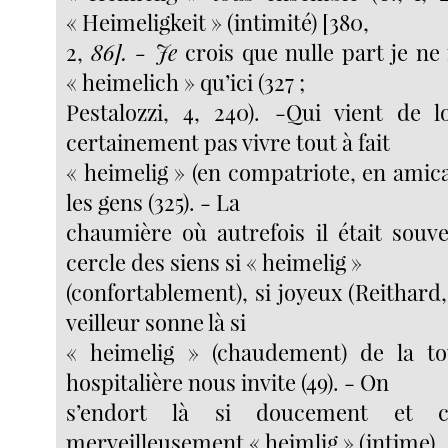
« Heimeligkeit » (intimité) [380,
2,
86]. - Je
crois que nulle part je ne
« heimelich » qu’ici (327 ;
Pestalozzi, 4, 240). -Qui vient de lo
certainement pas vivre tout à fait
« heimelig » (en compatriote, en amica
les gens (325). - La
chaumière où autrefois il était souve
cercle des siens si « heimelig »
(confortablement), si joyeux (Reithard,
veilleur sonne là si
« heimelig » (chaudement) de la to
hospitalière nous invite (49). - On
s’endort là si doucement et c
merveilleusement « heimlig » (intime)