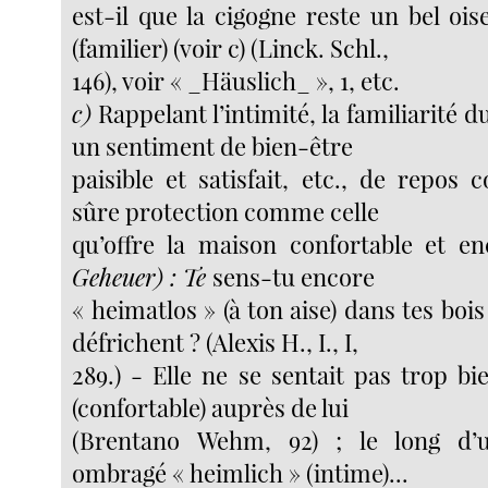
est-il que la cigogne reste un bel oi
(familier) (voir c) (Linck. Schl.,
146), voir « _Häuslich_ », 1, etc.
c)
Rappelant l’intimité, la familiarité du
un sentiment de bien-être
paisible et satisfait, etc., de repos 
sûre protection comme celle
qu’offre la maison confortable et e
Geheuer) : Te
sens-tu encore
« heimatlos » (à ton aise) dans tes bois
défrichent ? (Alexis H., I., I,
289.) - Elle ne se sentait pas trop b
(confortable) auprès de lui
(Brentano Wehm, 92) ; le long d’
ombragé « heimlich » (intime)...