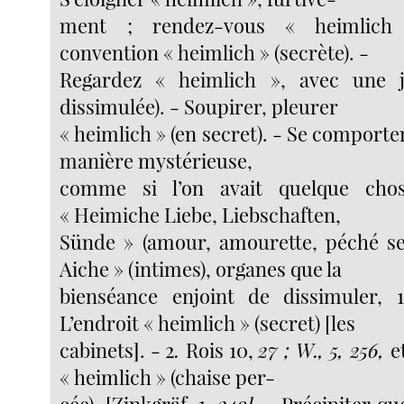
ment ; rendez-vous « heimlich »
convention « heimlich » (secrète). -
Regardez « heimlich », avec une j
dissimulée). - Soupirer, pleurer
« heimlich » (en secret). - Se comporter
manière mystérieuse,
comme si l’on avait quelque cho
« Heimiche Liebe, Liebschaften,
Sünde » (amour, amourette, péché se
Aiche » (intimes), organes que la
bienséance enjoint de dissimuler,
L’endroit « heimlich » (secret) [les
cabinets]. - 2
.
Rois 10,
27 ; W., 5, 256,
e
« heimlich » (chaise per-
cée). [Zinkgräf, 1,
249].
- Précipiter qu