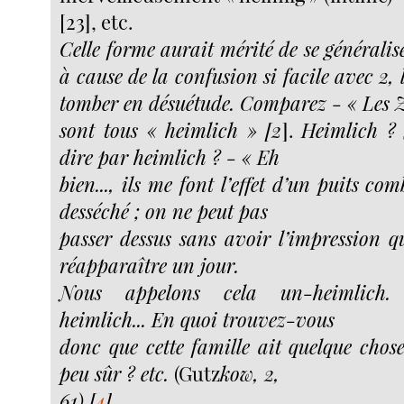
[23], etc.
Celle forme aurait mérité de se généralis
à cause de la confusion si facile avec 2,
tomber en désuétude. Comparez - « Les 
sont tous « heimlich » [2
].
Heimlich ?
dire par heimlich ? - « Eh
bien..., ils me font l’effet d’un puits co
desséché ; on ne peut pas
passer dessus sans avoir l’impression q
réapparaître un jour.
Nous appelons cela un-heimlich. 
heimlich... En quoi trouvez-vous
donc que cette famille ait quelque chose
peu sûr ? etc.
(Gutz
kow, 2,
61)
[
4
]
.