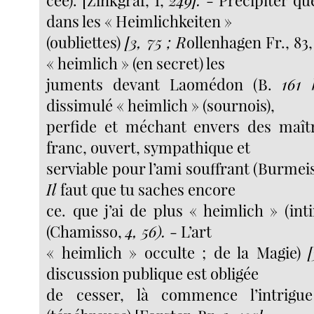
dans les « Heimlichkeiten »
(oubliettes)
[3, 75 ; R
ollenhagen Fr., 83,
« heimlich » (en secret) les
juments devant Laomédon (B.
161
dissimulé « heimlich » (sournois),
perfide et méchant envers des maîtr
franc, ouvert, sympathique et
serviable pour l’ami souffrant (Burmei
Il
faut que tu saches encore
ce. que j’ai de plus « heimlich » (int
(Chamisso,
4, 56).
- L’art
« heimlich » occulte ; de la Magie)
discussion publique est obligée
de cesser, là commence l’intrigu