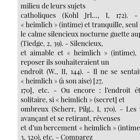
milieu de leurs sujets
catholiques (Kohl Jrl..., I, 172). 
« heimlich » (intime) et tranquille, seul
le calme silencieux nocturne guette aup
(Tiedge, 2, 39). - Silencieux,
et aimable et « heimlich » (intime),
reposer ils souhaiteraient un
endroit (W., II, 144). - Il ne se senta
« heimlich » (à son aise) [27,
170], etc. - Ou encore : l’endroit ét
solitaire, si « heimlich » (secret] et
ombreux (Scherr, Pilg., I, 170). - Les
avançant et se retirant, rêveuses
et d’un bercement « heimlich » (intime
3, 320), etc. - Comparez