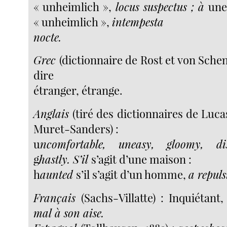
« unheimlich »,
locus suspectus ; à
une
« unheimlich »,
intempesta
nocte.
Grec
(dictionnaire de Rost et von Sche
dire
étranger, étrange.
Anglais
(tiré des dictionnaires de Luca
Muret-Sanders) :
u
ncomfortable, uneasy, gloomy, 
g
hastly. S’il
s’agit d’une maison :
h
aunted
s’il s’agit d’un homme,
a repul
Français
(Sachs-Villatte) : Inquiétant
mal à son aise.