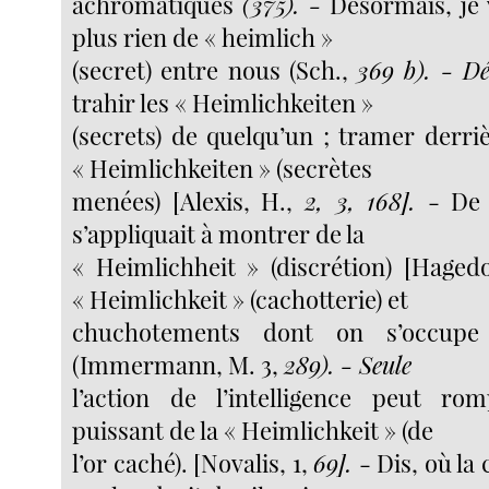
achromatiques
(375). -
Désormais, je v
plus rien de « heimlich »
(secret) entre nous (Sch.,
369 b). - D
trahir les « Heimlichkeiten »
(secrets) de quelqu’un ; tramer derr
« Heimlichkeiten » (secrètes
menées) [Alexis, H.,
2, 3, 168].
- De
s’appliquait à montrer de la
« Heimlichheit » (discrétion) [Haged
« Heimlichkeit » (cachotterie) et
chuchotements dont on s’occupe
(Immermann, M. 3,
289). - Seule
l’action de l’intelligence peut r
puissant de la « Heimlichkeit » (de
l’or caché). [Novalis, 1,
69].
- Dis, où la