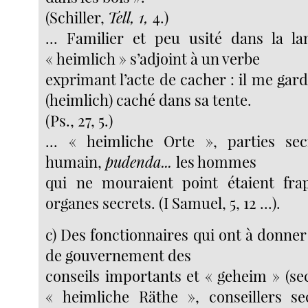
(Schiller,
Tell, 1,
4.)
... Familier et peu usité dans la l
« heimlich » s’adjoint à un verbe
exprimant l’acte de cacher : il me ga
(heimlich) caché dans sa tente.
(Ps., 27, 5.)
... « heimliche Orte », parties se
humain,
pudenda...
les hommes
qui ne mouraient point étaient fra
organes secrets. (I Samuel, 5, 12 ...).
c) Des fonctionnaires qui ont à donner 
de gouvernement des
conseils importants et « geheim » (sec
« heimliche Räthe », conseillers secr