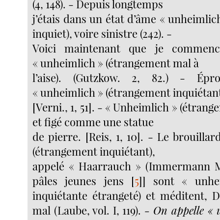
(4, 148). - Depuis longtemps
j’étais dans un état d’âme « unheimli
inquiet), voire sinistre (242). -
Voici maintenant que je commen
« unheimlich » (étrangement mal à
l’aise). (Gutzkow. 2, 82.) - Épr
« unheimlich » (étrangement inquiétan
[Verni., 1, 51]. - « Unheimlich » (étran
et figé comme une statue
de pierre. [Reis, 1, 10]. - Le brouilla
(étrangement inquiétant),
appelé « Haarrauch » (Immermann M.,
pâles jeunes jens
[
5
]
] sont « unhe
inquiétante étrangeté) et méditent, D
mal (Laube, vol. I, 119).
- On appelle « 