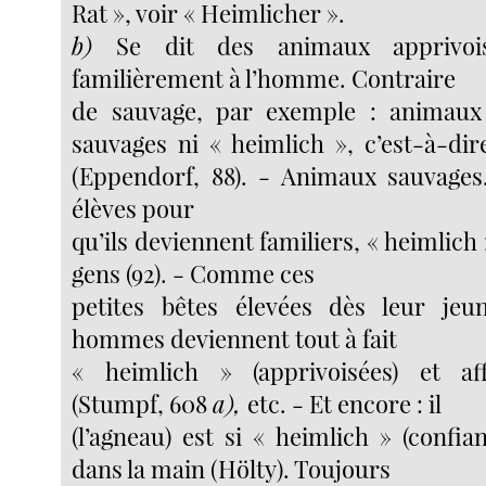
Rat », voir « Heimlicher ».
b)
Se dit des animaux apprivoisé
familièrement à l’homme. Contraire
de sauvage, par exemple : animaux
sauvages ni « heimlich », c’est-à-dir
(Eppendorf, 88). - Animaux sauvages..
élèves pour
qu’ils deviennent familiers, « heimlich 
gens (92). - Comme ces
petites bêtes élevées dès leur jeu
hommes deviennent tout à fait
« heimlich » (apprivoisées) et aff
(Stumpf, 608
a),
etc. - Et encore : il
(l’agneau) est si « heimlich » (confi
dans la main (Hölty). Toujours