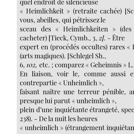
quel endroit de silencieuse
« Heimlichkeit » (retraite cachée) [S
vous, abeilles, qui pétrissez le
sceau des « Heimlichkeiten » (des 
cacheter) [Tieck, Cymb., 3,
2].
- Être
expert en (procédés occultes) rares «
(arts magiques). [Schlegel Sh.,
6,
102,
etc. ; comparez « Geheimnis » L. 1
En liaison, voir le, comme aussi en
contrepartie « Unheimlich »,
faisant naître une terreur pénible, a
presque lui parut « unheimlich »,
plein d’une inquiétante étrangeté, spec
238). - De la nuit les heures
« unheimlich » (étrangement inquiétan