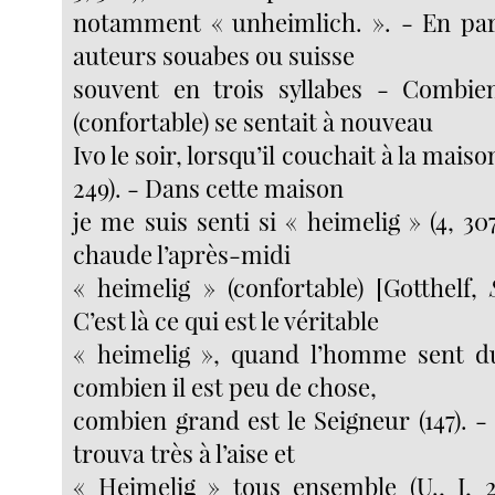
notamment « unheimlich. ». - En part
auteurs souabes ou suisse
souvent en trois syllabes - Combie
(confortable) se sentait à nouveau
Ivo le soir, lorsqu’il couchait à la maiso
249). - Dans cette maison
je me suis senti si « heimelig » (4, 3
chaude l’après-midi
« heimelig » (confortable) [Gotthelf,
C’est là ce qui est le véritable
« heimelig », quand l’homme sent 
combien il est peu de chose,
combien grand est le Seigneur (147). 
trouva très à l’aise et
« Heimelig » tous ensemble (U., I, 