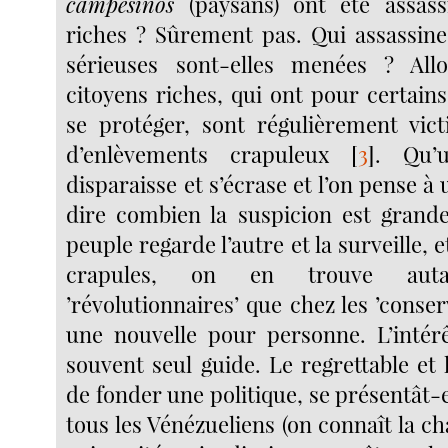
campesinos
(paysans) ont été assassi
riches ? Sûrement pas. Qui assassin
sérieuses sont-elles menées ? All
citoyens riches, qui ont pour certains 
se protéger, sont régulièrement vict
d’enlèvements crapuleux
[
3
]
. Qu’
disparaisse et s’écrase et l’on pense à 
dire combien la suspicion est grand
peuple regarde l’autre et la surveille, 
crapules, on en trouve aut
’révolutionnaires’ que chez les ’conserv
une nouvelle pour personne. L’intér
souvent seul guide. Le regrettable et
de fonder une politique, se présentât-e
tous les Vénézueliens (on connaît la ch