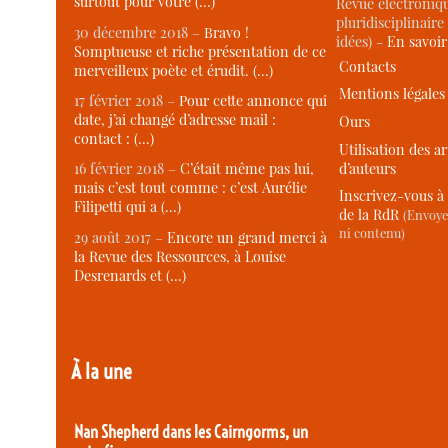
surtout pour votre (…)
Revue électroniqu
pluridisciplinaire 
30 décembre 2018 –
Bravo !
idées) -
En savoi
Somptueuse et riche présentation de ce
Contacts
merveilleux poète et érudit. (…)
Mentions légales
17 février 2018 –
Pour cette annonce qui
date, j’ai changé d’adresse mail :
Ours
contact : (…)
Utilisation des ar
d’auteurs
16 février 2018 –
C’était même pas lui,
mais c’est tout comme : c’est Aurélie
Inscrivez-vous à 
Filipetti qui a (…)
de la RdR
(Envoye
ni contenu)
29 août 2017 –
Encore un grand merci à
la Revue des Ressources, à Louise
Desrenards et (…)
À la une
Nan Shepherd dans les Cairngorms, un