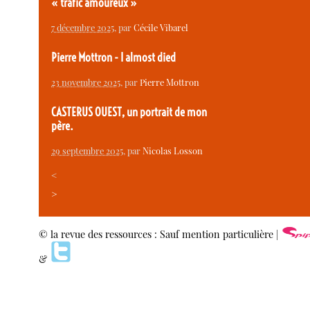
« trafic amoureux »
7 décembre 2025
, par
Cécile Vibarel
Pierre Mottron - I almost died
23 novembre 2025
, par
Pierre Mottron
CASTERUS OUEST, un portrait de mon
père.
29 septembre 2025
, par
Nicolas Losson
<
>
© la revue des ressources : Sauf mention particulière |
&