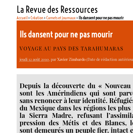
La Revue des Ressources
Accueil
>
Création
>
Carnets et journaux
>
Ils dansent pour ne pas mourir
Ils dansent pour ne pas mourir
VOYAGE AU PAYS DES TARAHUMARAS
jeudi 12 août 2010
, par
Xavier Zimbardo
(Date de rédaction antérieure
Depuis la découverte du « Nouveau
sont les Amérindiens qui sont parv
sans renoncer à leur identité. Réfugi
du Mexique dans les régions les plus 
la Sierra Madre, refusant l’assimil
pression des Métis et des Blancs, 
sont demeurés un peuple fier, intact e