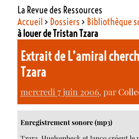
La Revue des Ressources
Accueil
>
Dossiers
>
Bibliothèque 
à louer de Tristan Tzara
Extrait de L’amiral cherc
Tzara
mercredi 7 juin 2006
, par
Colle
Enregistrement sonore (mp3)
Tzara, Huelsenbeck et Janco créent le