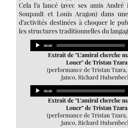
Cela l’a lancé (avec ses amis André 
Soupault et Louis Aragon) dans une
d’activités destinées à choquer le pub
les structures traditionnelles du langag
Audio
Current
00:00
Player
time
Extrait de "L’amiral cherche m
Louer" de Tristan Tzara
(performance de Tristan Tzara,
Janco, Richard Hulsenbec
Audio
Current
00:00
Player
time
Extrait de "L’amiral cherche m
Louer" de Tristan Tzara
(performance de Tristan Tzara,
Janco, Richard Hulsenbec