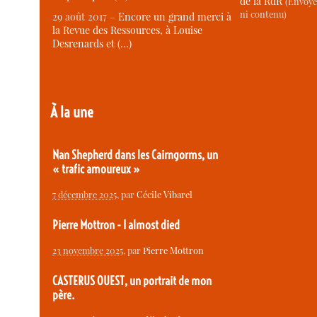
de la RdR
(Envoye
ni contenu)
29 août 2017 –
Encore un grand merci à
la Revue des Ressources, à Louise
Desrenards et (…)
À la une
Nan Shepherd dans les Cairngorms, un
« trafic amoureux »
7 décembre 2025
, par
Cécile Vibarel
Pierre Mottron - I almost died
23 novembre 2025
, par
Pierre Mottron
CASTERUS OUEST, un portrait de mon
père.