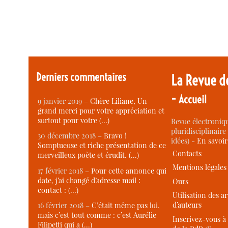
Derniers commentaires
La Revue d
-
Accueil
9 janvier 2019 –
Chère Liliane, Un
grand merci pour votre appréciation et
surtout pour votre (…)
Revue électroniqu
pluridisciplinaire 
30 décembre 2018 –
Bravo !
idées) -
En savoi
Somptueuse et riche présentation de ce
Contacts
merveilleux poète et érudit. (…)
Mentions légales
17 février 2018 –
Pour cette annonce qui
date, j’ai changé d’adresse mail :
Ours
contact : (…)
Utilisation des ar
d’auteurs
16 février 2018 –
C’était même pas lui,
mais c’est tout comme : c’est Aurélie
Inscrivez-vous à 
Filipetti qui a (…)