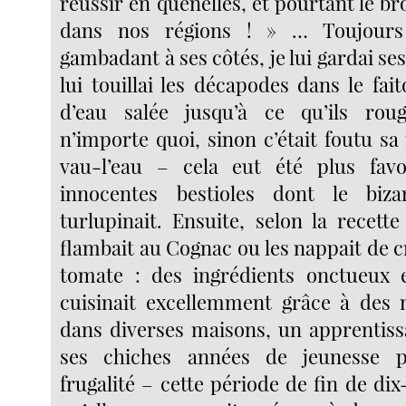
réussir en quenelles, et pourtant le bro
dans nos régions ! » … Toujours
gambadant à ses côtés, je lui gardai ses
lui touillai les décapodes dans le fai
d’eau salée jusqu’à ce qu’ils roug
n’importe quoi, sinon c’était foutu sa 
vau-l’eau – cela eut été plus fav
innocentes bestioles dont le biz
turlupinait. Ensuite, selon la recette 
flambait au Cognac ou les nappait de c
tomate : des ingrédients onctueux et
cuisinait excellemment grâce à des 
dans diverses maisons, un apprentiss
ses chiches années de jeunesse p
frugalité – cette période de fin de di