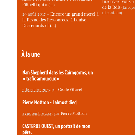
Inscrivez-vous à 
Filipetti qui a (…)
de la RdR
(Envoye
ni contenu)
29 août 2017 –
Encore un grand merci à
la Revue des Ressources, à Louise
Desrenards et (…)
À la une
Nan Shepherd dans les Cairngorms, un
« trafic amoureux »
7 décembre 2025
, par
Cécile Vibarel
Pierre Mottron - I almost died
23 novembre 2025
, par
Pierre Mottron
CASTERUS OUEST, un portrait de mon
père.