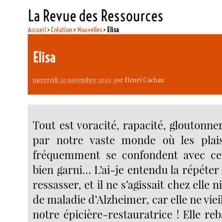
La Revue des Ressources
Accueil
>
Création
>
Nouvelles
>
Elisa
Elisa
mercredi 10 novembre 2010
, par
Henri Cachau
Tout est voracité, rapacité, gloutonner
par notre vaste monde où les plais
fréquemment se confondent avec ce
bien garni… L’ai-je entendu la répéter 
ressasser, et il ne s’agissait chez elle 
de maladie d’Alzheimer, car elle ne vieil
notre épicière-restauratrice ! Elle reba