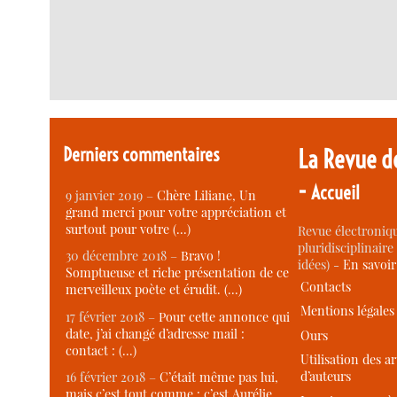
Derniers commentaires
La Revue d
-
Accueil
9 janvier 2019 –
Chère Liliane, Un
grand merci pour votre appréciation et
surtout pour votre (…)
Revue électroniqu
pluridisciplinaire 
30 décembre 2018 –
Bravo !
idées) -
En savoi
Somptueuse et riche présentation de ce
Contacts
merveilleux poète et érudit. (…)
Mentions légales
17 février 2018 –
Pour cette annonce qui
date, j’ai changé d’adresse mail :
Ours
contact : (…)
Utilisation des ar
d’auteurs
16 février 2018 –
C’était même pas lui,
mais c’est tout comme : c’est Aurélie