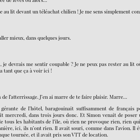
e au lit devant un téléachat chilien ! Je me sens simplement con
aller mieux, dans quelques jours.
, je devrais me sentir coupable ? Je ne peux pas rester au lit o
a tant que ça à voir ici !
e l’atterrissage. J’en ai marre de te faire plaisir. Marre…
gérante de l’hôtel, baragouinait suffisamment de français p
sait mercredi, dans trois jours donc. Et Simon venait de poser
de tous les habitants de l’île, où rien ne provoque rien, rien qu
ère, ici, ils n’ont rien. Il avait souri, comme dans l’avion. Il é
uque tournée, et il avait pris son VTT de location.