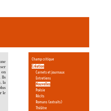
Champ critique
 une
Création
sser
; on
Carnets et journaux
 Ils
Entretiens
, la
Nouvelles
plus
Poésie
r le
Récits
Romans (extraits)
Théâtre