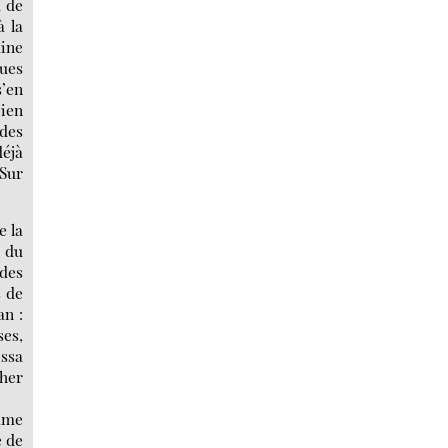
d de
à la
aine
tues
s’en
bien
 des
déjà
 Sur
e la
s du
 des
s de
an :
ses,
issa
cher
omme
e de