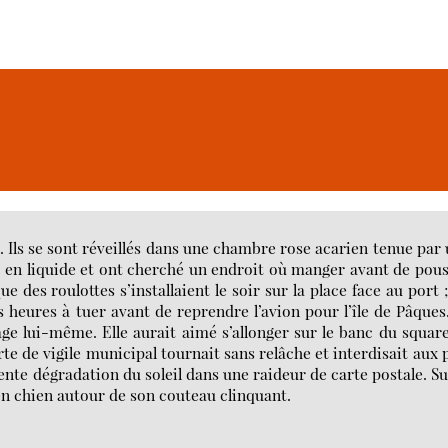
re. Ils se sont réveillés dans une chambre rose acarien tenue par
ur en liquide et ont cherché un endroit où manger avant de pou
ue des roulottes s’installaient le soir sur la place face au port 
s heures à tuer avant de reprendre l’avion pour l’île de Pâques.
yage lui-même. Elle aurait aimé s’allonger sur le banc du square
te de vigile municipal tournait sans relâche et interdisait aux 
 lente dégradation du soleil dans une raideur de carte postale. Su
 en chien autour de son couteau clinquant.