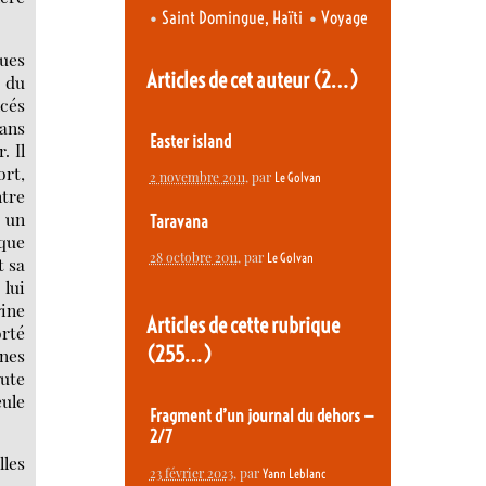
•
•
Saint Domingue, Haïti
Voyage
ques
Articles de cet auteur
(2…)
é du
ncés
dans
Easter island
. Il
ort,
2 novembre 2011
, par
Le Golvan
ntre
r un
Taravana
 que
28 octobre 2011
, par
Le Golvan
t sa
 lui
rine
Articles de cette rubrique
orté
(255…)
ones
oute
eule
Fragment d’un journal du dehors —
2/7
lles
23 février 2023
, par
Yann Leblanc