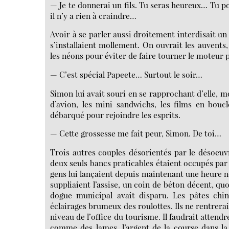
— Je te donnerai un fils. Tu seras heureux… Tu pou
il n’y a rien à craindre…
Avoir à se parler aussi droitement interdisait un
s’installaient mollement. On ouvrait les auvents,
les néons pour éviter de faire tourner le moteur pe
— C’est spécial Papeete… Surtout le soir…
Simon lui avait souri en se rapprochant d’elle, 
d’avion, les mini sandwichs, les films en boucl
débarqué pour rejoindre les esprits.
— Cette grossesse me fait peur, Simon. De toi…
Trois autres couples désorientés par le désoeuvr
deux seuls bancs praticables étaient occupés par
gens lui lançaient depuis maintenant une heure n
suppliaient l’assise, un coin de béton décent, qu
dogue municipal avait disparu. Les pâtes chino
éclairages brumeux des roulottes. Ils ne rentreraien
niveau de l’office du tourisme. Il faudrait atten
comme des lames, l’argent de la course dans la