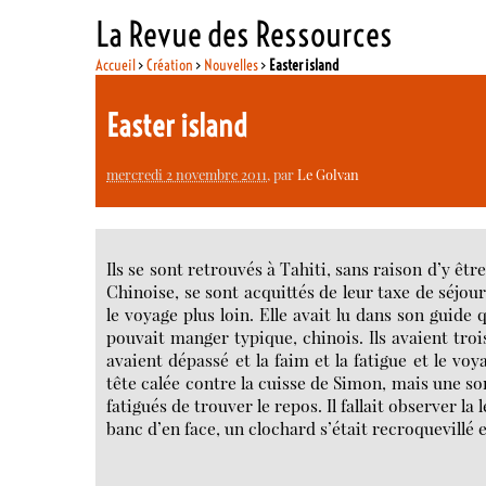
La Revue des Ressources
Accueil
>
Création
>
Nouvelles
>
Easter island
Easter island
mercredi 2 novembre 2011
, par
Le Golvan
Ils se sont retrouvés à Tahiti, sans raison d’y êt
Chinoise, se sont acquittés de leur taxe de séjo
le voyage plus loin. Elle avait lu dans son guide q
pouvait manger typique, chinois. Ils avaient troi
avaient dépassé et la faim et la fatigue et le vo
tête calée contre la cuisse de Simon, mais une sor
fatigués de trouver le repos. Il fallait observer la
banc d’en face, un clochard s’était recroquevillé