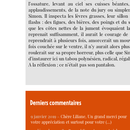
l’ossature, levant au ciel ses cuisses béantes
applaudissements, de la note du jury ou simplem
Simon. Il inspecta les lèvres grasses, leur sillon
flashs : des figues, des bières, des poings et du
que les côtes nettes de la jument évoquaient la
reprenait suffisamment, il aurait le courage de 
reprendrait à plusieurs fois, amorcerait un m
fois couchée sur le ventre, il n’y aurait alors pl
roulerait sur sa propre horreur, plus celle que S
d’instaurer ici un tabou polynésien, radical, réga
A la réflexion ; ce n’était pas son pantalon.
Derniers commentaires
9 janvier 2019 –
Chère Liliane, Un grand merci pour
votre appréciation et surtout pour votre (…)