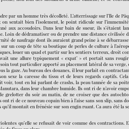
endre par un homme très décolleté. L’atterrissage sur l’Ile de Pâ
 on sentait bien l’isolement, le point ridicule sur l’immensit
né aux accoudoirs. Dans leur bain de sueur, ils s’étaient la
ne. Loin de dédramatiser ou de prendre une distance civilisée 
rnité de naufrage dont ils auraient grand peine à se débarrasser
 sur un coup de tête sa boutique de perles de culture à l’aérop
Pâques, louer un quad et partir sur les sentiers terreux, droit co
vait une allure typiquement « expat’ » et portait sans rougi
 soin tout particulier apporté au placement latéral de sa verge,
us la gaze. Au bureau des douanes, il leur parlait en contractan
on sexe la caresse du tissu et de leurs regards captifs. Cela
ait voir, tout en lui parlant de crashs, la peau tannée de sa poit
on Manutara, dans leur chambre humide. Ils ont ri de n’avoir emp
 de grelotter du soir au matin, de ne croiser que des autocht
s ont ri de ce nouveau copain bien à l’aise sans son slip, sans d
 qu’il montait en frénésie sur son engin ruant. Ca aura été la s
iolentes qu’elle se refusait de voir comme des contractions. E
urée de fèves ou alors…