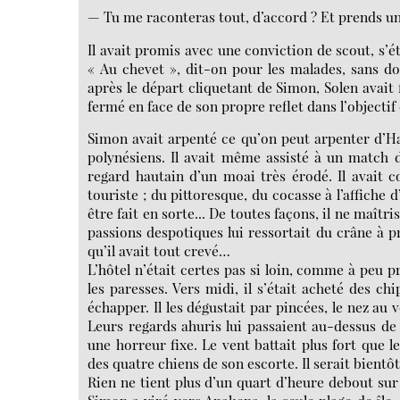
— Tu me raconteras tout, d’accord ? Et prends u
Il avait promis avec une conviction de scout, s’éta
« Au chevet », dit-on pour les malades, sans do
après le départ cliquetant de Simon, Solen avait fi
fermé en face de son propre reflet dans l’objectif d
Simon avait arpenté ce qu’on peut arpenter d’Ha
polynésiens. Il avait même assisté à un match de
regard hautain d’un moai très érodé. Il avait c
touriste ; du pittoresque, du cocasse à l’affiche 
être fait en sorte... De toutes façons, il ne maîtr
passions despotiques lui ressortait du crâne à pr
qu’il avait tout crevé…
L’hôtel n’était certes pas si loin, comme à peu 
les paresses. Vers midi, il s’était acheté des ch
échapper. Il les dégustait par pincées, le nez au
Leurs regards ahuris lui passaient au-dessus de l
une horreur fixe. Le vent battait plus fort que 
des quatre chiens de son escorte. Il serait bientô
Rien ne tient plus d’un quart d’heure debout sur 