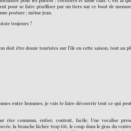
formatée pour les photos : cocotiers et sable clair. C’est là qu
nt pour se faire pixelliser par un tiers sur ce bout de menso
bonne posture ; même jean.
utoie toujours ?
 doit être douze touristes sur l’île en cette saison, tout au pl
mmes entre hommes, je vais te faire découvrir tout ce qui peu
ur rire commun, entier, content, facile. Une vocalise pres
orcée, la branche lâchée trop tôt, le coup dans le gras du ventre