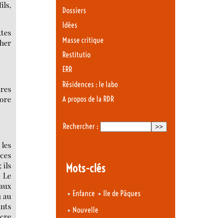
ils,
Dossiers
Idées
ttes
Masse critique
cher
Restitutio
ERR
Résidences : le labo
ures
core
A propos de la RDR
Rechercher :
 les
 ces
 ils
Mots-clés
. Le
 aux
•
•
Enfance
Ile de Pâques
u au
ants
•
Nouvelle
ncre