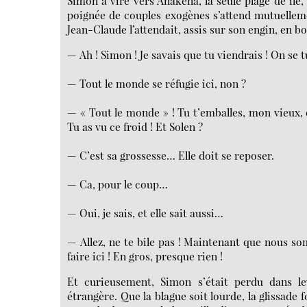
Simon a viré vers Anakena, la seule plage de île, 
poignée de couples exogènes s’attend mutuelleme
Jean-Claude l’attendait, assis sur son engin, en 
— Ah ! Simon ! Je savais que tu viendrais ! On se t
— Tout le monde se réfugie ici, non ?
— « Tout le monde » ! Tu t’emballes, mon vieux, on
Tu as vu ce froid ! Et Solen ?
— C’est sa grossesse… Elle doit se reposer.
— Ca, pour le coup…
— Oui, je sais, et elle sait aussi…
— Allez, ne te bile pas ! Maintenant que nous so
faire ici ! En gros, presque rien !
Et curieusement, Simon s’était perdu dans le
étrangère. Que la blague soit lourde, la glissade f