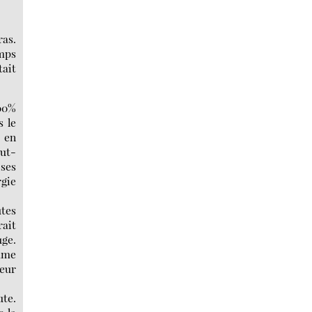
ras.
emps
tait
100%
s le
r en
eut-
 ses
rgie
utes
rait
uge.
omme
heur
ute.