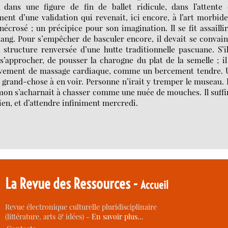
, dans une figure de fin de ballet ridicule, dans l’attente
ent d’une validation qui revenait, ici encore, à l’art morbid
 nécrosé ; un précipice pour son imagination. Il se fit assailli
 sang. Pour s’empêcher de basculer encore, il devait se convai
 structure renversée d’une hutte traditionnelle pascuane. S’i
s’approcher, de pousser la charogne du plat de la semelle ; il
ouvement de massage cardiaque, comme un bercement tendre. 
us grand-chose à en voir. Personne n’irait y tremper le museau. 
imon s’acharnait à chasser comme une nuée de mouches. Il suffi
lien, et d’attendre infiniment mercredi.
La Revue des Ressources -
Accueil
Revue électronique culturelle pluridisciplinaire
(littérature, arts & idées) -
En savoir plus…