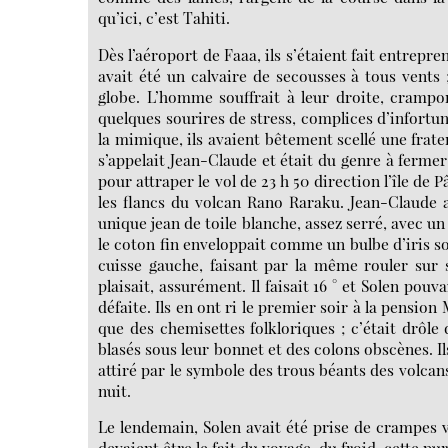
qu’ici, c’est Tahiti.
Dès l’aéroport de Faaa, ils s’étaient fait entrepr
avait été un calvaire de secousses à tous vents ;
globe. L’homme souffrait à leur droite, crampon
quelques sourires de stress, complices d’infortu
la mimique, ils avaient bêtement scellé une frate
s’appelait Jean-Claude et était du genre à fermer
pour attraper le vol de 23 h 50 direction l’île de 
les flancs du volcan Rano Raraku. Jean-Claude a
unique jean de toile blanche, assez serré, avec un
le coton fin enveloppait comme un bulbe d’iris so
cuisse gauche, faisant par la même rouler sur s
plaisait, assurément. Il faisait 16 ° et Solen pouv
défaite. Ils en ont ri le premier soir à la pensi
que des chemisettes folkloriques ; c’était drôle
blasés sous leur bonnet et des colons obscènes. Il
attiré par le symbole des trous béants des volcans
nuit.
Le lendemain, Solen avait été prise de crampes v
devaient être le fait du voyage, du froid, cette p