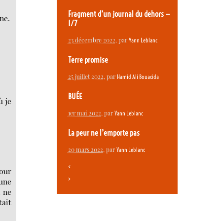
Fragment d’un journal du dehors —
ne.
1/7
23 décembre 2022
, par
Yann Leblanc
Terre promise
25 juillet 2022
, par
Hamid Ali Bouacida
BUÉE
ù je
1er mai 2022
, par
Yann Leblanc
La peur ne l’emporte pas
20 mars 2022
, par
Yann Leblanc
<
our
>
 une
i ne
tait