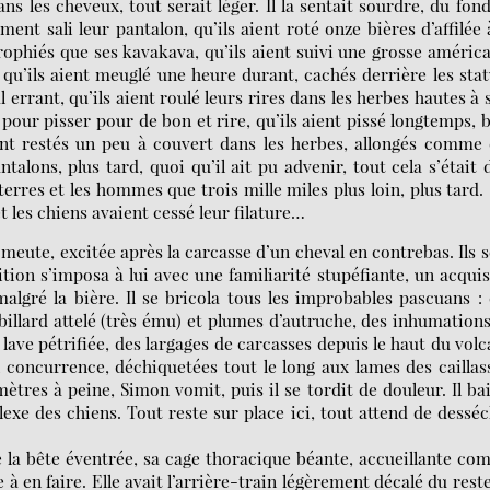
ns les cheveux, tout serait léger. Il la sentait sourdre, du fon
ment sali leur pantalon, qu’ils aient roté onze bières d’affilée 
trophiés que ses kavakava, qu’ils aient suivi une grosse améric
u’ils aient meuglé une heure durant, cachés derrière les sta
 errant, qu’ils aient roulé leurs rires dans les herbes hautes à 
s pour pisser pour de bon et rire, qu’ils aient pissé longtemps, 
oient restés un peu à couvert dans les herbes, allongés comme
talons, plus tard, quoi qu’il ait pu advenir, tout cela s’était 
terres et les hommes que trois mille miles plus loin, plus tard.
t les chiens avaient cessé leur filature…
a meute, excitée après la carcasse d’un cheval en contrebas. Ils s
ion s’imposa à lui avec une familiarité stupéfiante, un acqui
algré la bière. Il se bricola tous les improbables pascuans :
illard attelé (très ému) et plumes d’autruche, des inhumation
ave pétrifiée, des largages de carcasses depuis le haut du volc
 concurrence, déchiquetées tout le long aux lames des caillas
ètres à peine, Simon vomit, puis il se tordit de douleur. Il ba
exe des chiens. Tout reste sur place ici, tout attend de dessé
de la bête éventrée, sa cage thoracique béante, accueillante c
 à en faire. Elle avait l’arrière-train légèrement décalé du rest