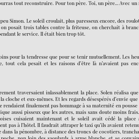
rras tout reconstruire. Pour ton père. Toi, un père... Avec un f
 peu Simon. Le soleil croulait, plus paresseux encore, des roulo
 on posait trois tables contre la friteuse, on cherchait à bran
ndant le service. Il était bien trop tôt.
moins pour la tendresse que pour se tenir mutuellement. Les he
e, tout cela pesait et les raisons d’être là n’avaient pas en
ement traversaient inlassablement la place. Solen réalisa que
 la cloche et eux-mêmes. Et les regards désespérés d’envie que
e rendaient finalement pas hommage à sa maternité en pousse ;
oique aussi pisseux que les autres, mais sans doute moins frais
ises cuisaient maintenant et le soleil avait cédé la place
t pas à l’hôtel. Il faudrait attraper le taxi qu’ils avaient reten
dre dans la pénombre, à distance des troncs de cocotiers, tranch
 poche, non loin des saoulards à arme blanche, et se convai