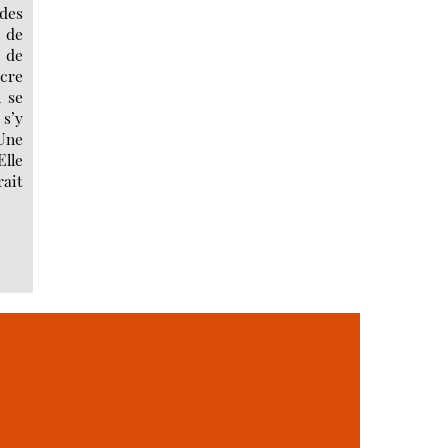
 des
e de
r de
ncre
l se
 s’y
Une
Elle
rait