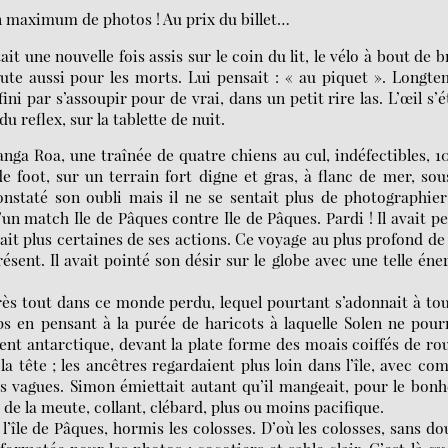
n maximum de photos ! Au prix du billet…
it une nouvelle fois assis sur le coin du lit, le vélo à bout de b
ute aussi pour les morts. Lui pensait : « au piquet ». Longt
ni par s’assoupir pour de vrai, dans un petit rire las. L’œil s’é
u reflex, sur la tablette de nuit.
nga Roa, une traînée de quatre chiens au cul, indéfectibles, 
 foot, sur un terrain fort digne et gras, à flanc de mer, sou
onstaté son oubli mais il ne se sentait plus de photographie
d’un match Ile de Pâques contre Ile de Pâques. Pardi ! Il avait p
isait plus certaines de ses actions. Ce voyage au plus profond de
ésent. Il avait pointé son désir sur le globe avec une telle éne
près tout dans ce monde perdu, lequel pourtant s’adonnait à to
ips en pensant à la purée de haricots à laquelle Solen ne pour
 vent antarctique, devant la plate forme des moais coiffés de ro
a tête ; les ancêtres regardaient plus loin dans l’île, avec c
les vagues. Simon émiettait autant qu’il mangeait, pour le bon
t de la meute, collant, clébard, plus ou moins pacifique.
l’île de Pâques, hormis les colosses. D’où les colosses, sans do