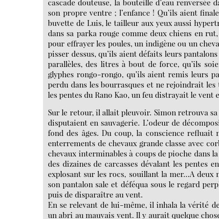
cascade douteuse, la bouteille d’eau renversée da
son propre ventre ; l’enfance ! Qu’ils aient finale
buvette de Luis, le tailleur aux yeux aussi hyper
dans sa parka rouge comme deux chiens en rut, q
pour effrayer les poules, un indigène ou un cheval
pisser dessus, qu’ils aient défaits leurs pantalon
parallèles, des litres à bout de force, qu’ils s
glyphes rongo-rongo, qu’ils aient remis leurs pan
perdu dans les bourrasques et ne rejoindrait les 
les pentes du Rano Kao, un feu distrayait le vent e
Sur le retour, il allait pleuvoir. Simon retrouva s
disputaient en sauvagerie. L’odeur de décomposit
fond des âges. Du coup, la conscience refluait m
enterrements de chevaux grande classe avec corb
chevaux interminables à coups de pioche dans la l
des dizaines de carcasses dévalant les pentes en
explosant sur les rocs, souillant la mer…A deux m
son pantalon sale et déféqua sous le regard perpl
puis de disparaître au vent.
En se relevant de lui-même, il inhala la vérité 
un abri au mauvais vent. Il y aurait quelque chose