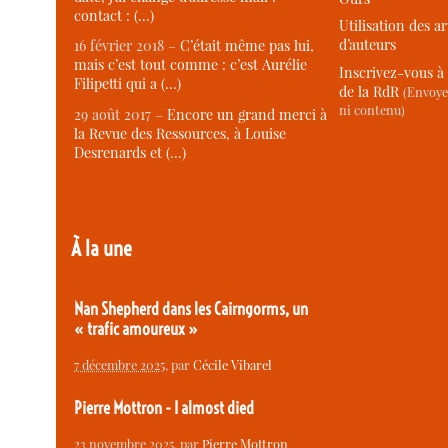
contact : (…)
Utilisation des ar
d’auteurs
16 février 2018 –
C’était même pas lui,
mais c’est tout comme : c’est Aurélie
Inscrivez-vous à 
Filipetti qui a (…)
de la RdR
(Envoye
ni contenu)
29 août 2017 –
Encore un grand merci à
la Revue des Ressources, à Louise
Desrenards et (…)
À la une
Nan Shepherd dans les Cairngorms, un
« trafic amoureux »
7 décembre 2025
, par
Cécile Vibarel
Pierre Mottron - I almost died
23 novembre 2025
, par
Pierre Mottron