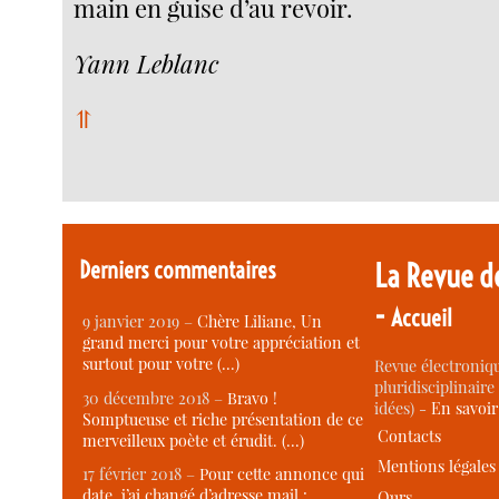
main en guise d’au revoir.
Yann Leblanc
⥣
Derniers commentaires
La Revue d
-
Accueil
9 janvier 2019 –
Chère Liliane, Un
grand merci pour votre appréciation et
surtout pour votre (…)
Revue électroniqu
pluridisciplinaire 
30 décembre 2018 –
Bravo !
idées) -
En savoi
Somptueuse et riche présentation de ce
Contacts
merveilleux poète et érudit. (…)
Mentions légales
17 février 2018 –
Pour cette annonce qui
date, j’ai changé d’adresse mail :
Ours