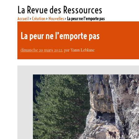
La Revue des Ressources
Accueil
>
Création
>
Nouvelles
>
La peur ne l’emporte pas
La peur ne l’emporte pas
dimanche 20 mars 2022
, par
Yann Leblanc