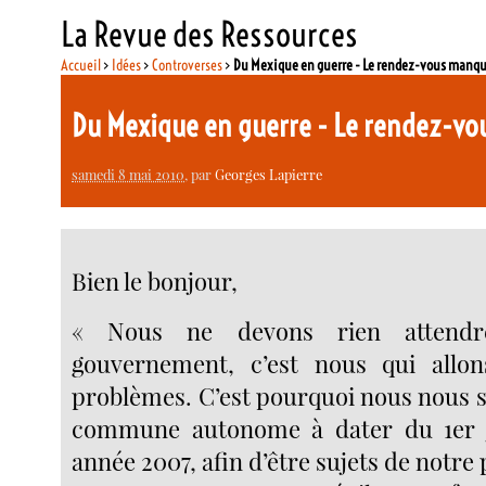
La Revue des Ressources
Accueil
>
Idées
>
Controverses
>
Du Mexique en guerre - Le rendez-vous manqu
Du Mexique en guerre - Le rendez-v
samedi 8 mai 2010
, par
Georges Lapierre
Bien le bonjour,
« Nous ne devons rien attend
gouvernement, c’est nous qui allo
problèmes. C’est pourquoi nous nous
commune autonome à dater du 1er j
année 2007, afin d’être sujets de notre 