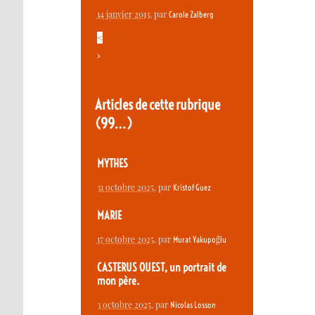
14 janvier 2013
, par
Carole Zalberg
<
>
Articles de cette rubrique
(99…)
MYTHES
31 octobre 2025
, par
Kristof Guez
MARIE
17 octobre 2025
, par
Murat Yakupoğlu
CASTERUS OUEST, un portrait de
mon père.
3 octobre 2025
, par
Nicolas Losson