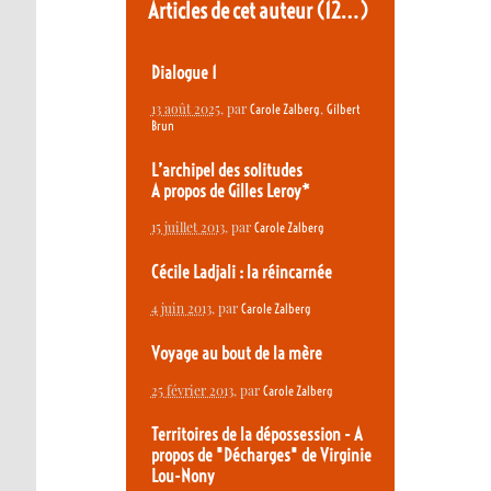
Articles de cet auteur
(12…)
Dialogue 1
13 août 2025
, par
,
Carole Zalberg
Gilbert
Brun
L’archipel des solitudes
A propos de Gilles Leroy*
15 juillet 2013
, par
Carole Zalberg
Cécile Ladjali : la réincarnée
4 juin 2013
, par
Carole Zalberg
Voyage au bout de la mère
25 février 2013
, par
Carole Zalberg
Territoires de la dépossession - A
propos de "Décharges" de Virginie
Lou-Nony