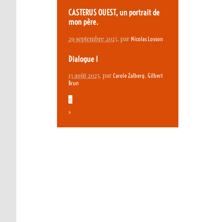
CASTERUS OUEST, un portrait de
mon père.
29 septembre 2025
, par
Nicolas Losson
Dialogue 1
13 août 2025
, par
,
Carole Zalberg
Gilbert
Brun
<
>