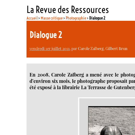
La Revue des Ressources
Accueil
>
Masse critique
>
Photographie
>
Dialogue 2
Dialogue 2
vendredi 1er juillet 2011
, par
Carole Zalberg
,
Gilbert Brun
En 2008, Carole Zalberg a mené avec le photog
d’environ six mois, le photographe proposait par 
été exposé à la librairie La Terrasse de Gutenber