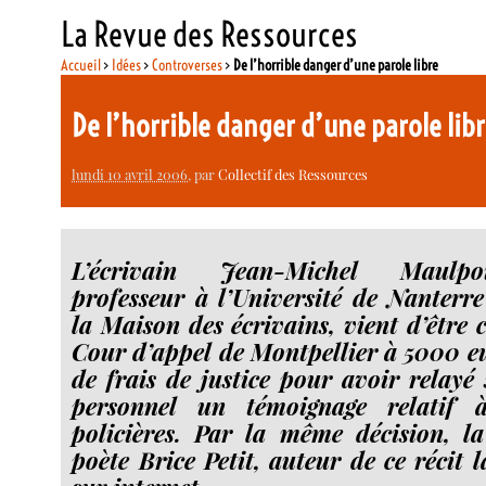
La Revue des Ressources
Accueil
>
Idées
>
Controverses
>
De l’horrible danger d’une parole libre
De l’horrible danger d’une parole lib
lundi 10 avril 2006
, par
Collectif des Ressources
L’écrivain Jean-Michel Maulpo
professeur à l’Université de Nanterre
la Maison des écrivains, vient d’être
Cour d’appel de Montpellier à 5000 e
de frais de justice pour avoir relayé
personnel un témoignage relatif 
policières. Par la même décision, l
poète Brice Petit, auteur de ce récit 