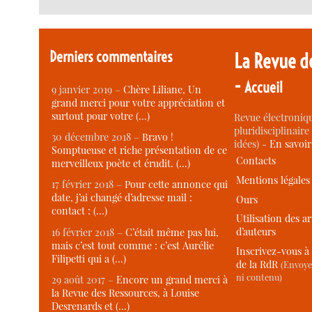
Derniers commentaires
La Revue d
-
Accueil
9 janvier 2019 –
Chère Liliane, Un
grand merci pour votre appréciation et
surtout pour votre (…)
Revue électroniqu
pluridisciplinaire 
30 décembre 2018 –
Bravo !
idées) -
En savoi
Somptueuse et riche présentation de ce
Contacts
merveilleux poète et érudit. (…)
Mentions légales
17 février 2018 –
Pour cette annonce qui
date, j’ai changé d’adresse mail :
Ours
contact : (…)
Utilisation des ar
d’auteurs
16 février 2018 –
C’était même pas lui,
mais c’est tout comme : c’est Aurélie
Inscrivez-vous à 
Filipetti qui a (…)
de la RdR
(Envoye
ni contenu)
29 août 2017 –
Encore un grand merci à
la Revue des Ressources, à Louise
Desrenards et (…)