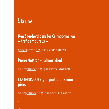
À la une
Nan Shepherd dans les Cairngorms, un
« trafic amoureux »
7 décembre 2025
, par
Cécile Vibarel
Pierre Mottron - I almost died
23 novembre 2025
, par
Pierre Mottron
CASTERUS OUEST, un portrait de mon
père.
29 septembre 2025
, par
Nicolas Losson
<
>