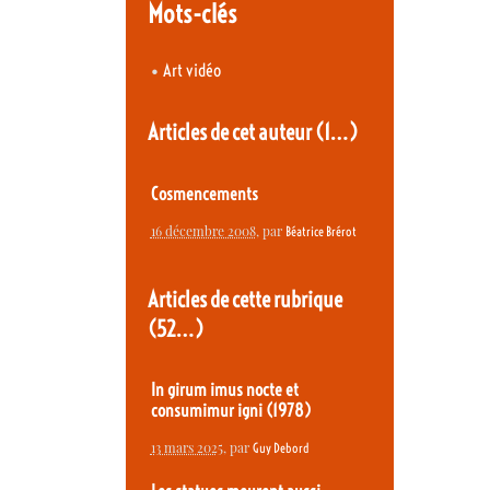
Mots-clés
•
Art vidéo
Articles de cet auteur
(1…)
Cosmencements
16 décembre 2008
, par
Béatrice Brérot
Articles de cette rubrique
(52…)
In girum imus nocte et
consumimur igni (1978)
13 mars 2025
, par
Guy Debord