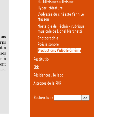
Hacktivisme/activisme
Hyperlittérature
L’odyssée du cinéaste Yann Le
Masson
Nostalgie de l’éclair - rubrique
musicale de Lionel Marchetti
nous
Photographie
orps
Poésie sonore
nt à
Productions Vidéo & Cinéma
 ses
ur à
Restitutio
ment
ERR
est
Résidences : le labo
A propos de la RDR
Rechercher :