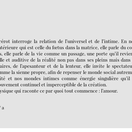
rot interroge la relation de l’universel et de l’intime. En 
térieure qui est celle du fœtus dans la matrice, elle parle du c
es, elle parle de la vie comme un passage, une porte qu’il revie
le et auditive de la réalité non pas dans ses pleins mais dans
aires, de l’apesanteur et de la lenteur, elle invite le spectate
 comme la sienne propre, afin de repenser le monde social autre
lité et nos mondes intimes comme énergie singulière qu’il 
ouvement continuel et imperceptible de la création.
sique qui raconte ce par quoi tout commence : l’amour.
& a