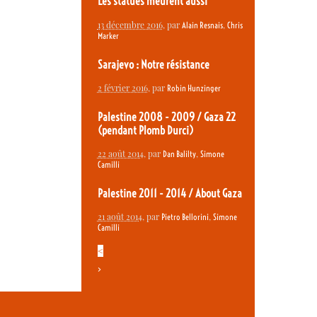
Les statues meurent aussi
13 décembre 2016
, par
,
Alain Resnais
Chris
Marker
Sarajevo : Notre résistance
2 février 2016
, par
Robin Hunzinger
Palestine 2008 - 2009 / Gaza 22
(pendant Plomb Durci)
22 août 2014
, par
,
Dan Balilty
Simone
Camilli
Palestine 2011 - 2014 / About Gaza
21 août 2014
, par
,
Pietro Bellorini
Simone
Camilli
<
>