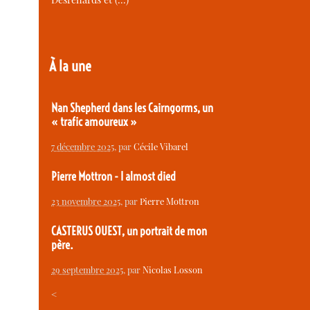
À la une
Nan Shepherd dans les Cairngorms, un
« trafic amoureux »
7 décembre 2025
, par
Cécile Vibarel
Pierre Mottron - I almost died
23 novembre 2025
, par
Pierre Mottron
CASTERUS OUEST, un portrait de mon
père.
29 septembre 2025
, par
Nicolas Losson
<