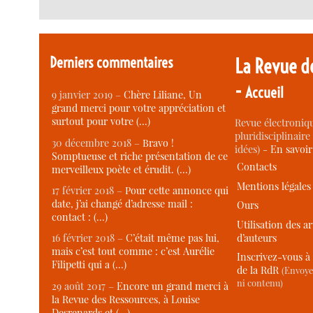
Derniers commentaires
La Revue d
-
Accueil
9 janvier 2019 –
Chère Liliane, Un
grand merci pour votre appréciation et
surtout pour votre (…)
Revue électroniqu
pluridisciplinaire 
30 décembre 2018 –
Bravo !
idées) -
En savoi
Somptueuse et riche présentation de ce
Contacts
merveilleux poète et érudit. (…)
Mentions légales
17 février 2018 –
Pour cette annonce qui
date, j’ai changé d’adresse mail :
Ours
contact : (…)
Utilisation des ar
d’auteurs
16 février 2018 –
C’était même pas lui,
mais c’est tout comme : c’est Aurélie
Inscrivez-vous à 
Filipetti qui a (…)
de la RdR
(Envoye
ni contenu)
29 août 2017 –
Encore un grand merci à
la Revue des Ressources, à Louise
Desrenards et (…)