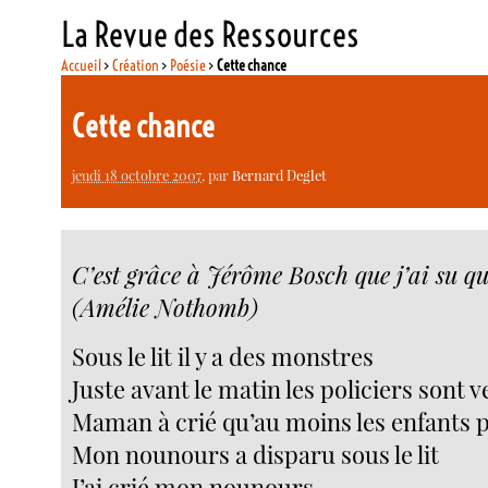
La Revue des Ressources
Accueil
>
Création
>
Poésie
>
Cette chance
Cette chance
jeudi 18 octobre 2007
, par
Bernard Deglet
C’est grâce à Jérôme Bosch que j’ai su que
(Amélie Nothomb)
Sous le lit il y a des monstres
Juste avant le matin les policiers sont 
Maman à crié qu’au moins les enfants p
Mon nounours a disparu sous le lit
J’ai crié mon nounours