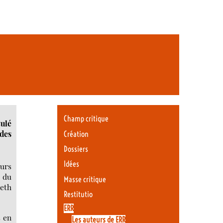
Champ critique
tulé
 des
Création
Dossiers
Idées
ours
, du
Masse critique
neth
Restitutio
ERR
s en
Les auteurs de ERR