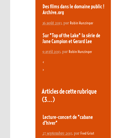
Des films dans le domaine public !
Archive.org
16 août 2013
, par
Robin Hunzinger
Sur "Top of the Lake" la série de
Jane Campion et Gerard Lee
9 avril 2013
, par
Robin Hunzinger
<
>
Articles de cette rubrique
(3…)
Lecture-concert de "cabane
d’hiver"
27 septembre 2013
, par
Fred Griot