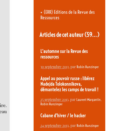
•
{ERR} Editions de la Revue des
Ressources
Articles de cet auteur
(59…)
L’automne sur la Revue des
ressources
30 septembre 2013
, par
Robin Hunzinger
Appel au pouvoir russe : libérez
Nadejda Tolokonnikova,
démantelez les camps de travail !
25 septembre 2013
, par
,
Laurent Margantin
Robin Hunzinger
ire.
seau
Cabane d’hiver / le hacker
24 septembre 2013
, par
Robin Hunzinger