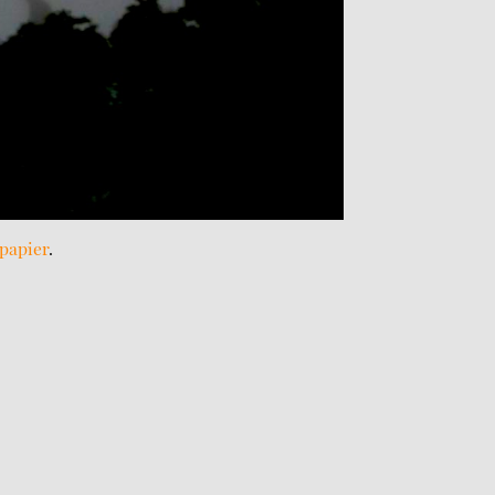
 papier
.