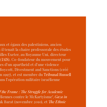
taux et égaux des palestiniens, ancien
il tenait la chaire professorale des études
ailles Exeter, au Royaume Uni, directeur
(
IAIS
). Co-fondateur du mouvement pour
es d’un apartheid et d’une violence
Boycott, Divestment and Sanctions (créé
n 1997), et est membre du
Tribunal Russell
ns l’opération militaire israélienne
f the Frame : The Struggle for Academic
éliennes contre le McKartyisme",
Gaza in
nk Barat (novembre 2010), et
The Ethnic