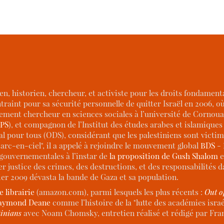
lien, historien, chercheur, et activiste pour les droits fondamen
aint pour sa sécurité personnelle de quitter Israël en 2006, où 
uellement chercheur en sciences sociales à l’université de Cornou
PS
), et compagnon de l’Institut des études arabes et islamiques 
l pour tous (ODS), considérant que les palestiniens sont victim
"arc-en-ciel", il a appelé à rejoindre le mouvement global
BDS
- 
 gouvernementales à l’instar de
la proposition de Gush Shalom
e
 justice des crimes, des destructions, et des responsabilités da
er 2009 dévasta la bande de Gaza et sa population.
 librairie
(amazon.com), parmi lesquels les plus récents :
Out o
Raymond Deane
comme l’histoire de la "lutte des académies isra
tinians
avec Noam Chomsky, entretien réalisé et rédigé par Fra