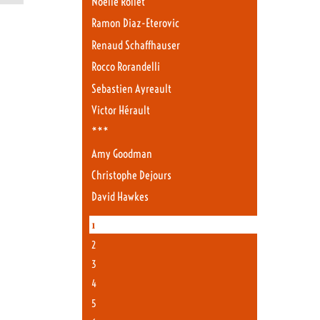
Noëlle Rollet
Ramon Diaz-Eterovic
Renaud Schaffhauser
Rocco Rorandelli
Sebastien Ayreault
Victor Hérault
***
Amy Goodman
Christophe Dejours
David Hawkes
1
2
3
4
5