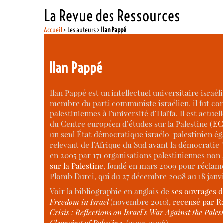
La Revue des Ressources
Accueil
> Les auteurs >
Ilan Pappé
Ilan Pappé
Ilan Pappé est un intellectuel universitaire israé
membre du parti communiste israélien, il fut contr
palestiniennes à l’université d’Haïfa. Il est act
du Centre européen d’études sur la Palestine (
EC
un seul État démocratique israélo-palestinien éga
relevant de l’Afrique du Sud avant la démocratie 
en 2005 par 171 organisations palestiniennes non
sur la Palestine
, fondé en mars 2009 pour réclamer
Plomb Durci, qui du 27 décembre 2008 au 18 janvi
Voir la bibliographie en anglais de
ses ouvrages de
Freedom in Israel
(novembre 2010),
recensé par 
Crisis : Reflections on Israel’s War Against the Pales
Cleansing of Palestine
, (2007-2006).