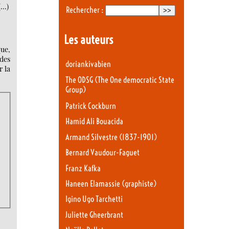
(…)
Rechercher :
Les auteurs
que,
 des
doriankivabien
r la
The ODSG (The One democratic State
Group)
Patrick Cockburn
Hamid Ali Bouacida
Armand Silvestre (1837-1901)
Bernard Vaudour-Faguet
Franz Kafka
Haneen Elamassie (graphiste)
Igino Ugo Tarchetti
Juliette Gheerbrant