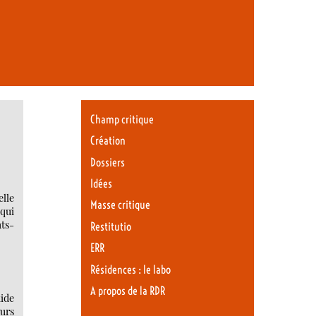
Champ critique
Création
Dossiers
Idées
elle
Masse critique
qui
ats-
Restitutio
ERR
Résidences : le labo
A propos de la RDR
aide
eurs