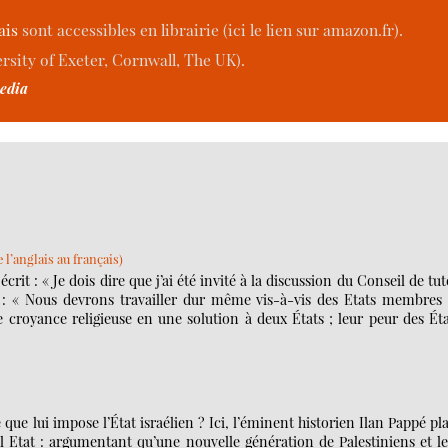
ais
sont accessibles en librairie (ici le lien sur amazon.fr).
rsity of Exeter, Cornwall, The UK).
pedia
l’anglais au français)
rit : « Je dois dire que j’ai été invité à la discussion du Conseil de tut
: « Nous devrons travailler dur même vis-à-vis des Etats membres 
e croyance religieuse en une solution à deux États ; leur peur des Ét
ue lui impose l’État israélien ? Ici, l’éminent historien Ilan Pappé pl
ul Etat : argumentant qu’une nouvelle génération de Palestiniens et l