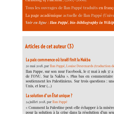
Tous les ouvrages de Ilan Pappé traduits
en franç
La page académique
actuelle de Ilan Pappé (Unive
Voir en ligne :
Ilan Pappé, bio-bibliography in Wiki
Articles de cet auteur (3)
La paix commence où Israël finit la Nakba
20 mai 2018, par
Ilan Pappé
,
Louise Desrenards (traduction de 
Ilan Pappe, sur son mur Facebook, le 17 mai à 19h 37 a éc
de l’ONU. Sur la Nakba ». Plus bas en commentaire 
soutiennent les Palestiniens. Sur trois questions : un
Unis, et leur (…)
La solution d’un État unique ?
24 juillet 2018, par
Ilan Pappé
« Comment la Palestine peut-elle échapper à la misère q
pour la solution à la crise dans la résolution d’un se