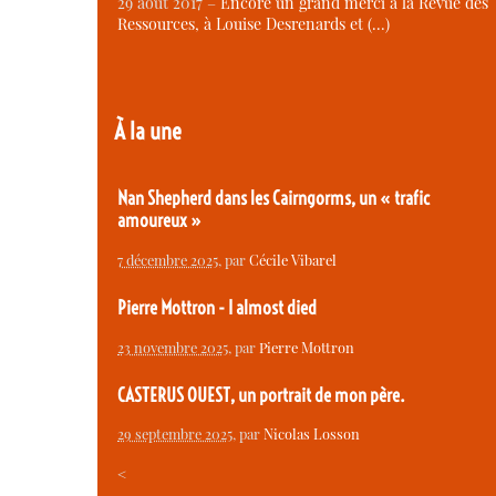
29 août 2017 –
Encore un grand merci à la Revue des
Ressources, à Louise Desrenards et (…)
À la une
Nan Shepherd dans les Cairngorms, un « trafic
amoureux »
7 décembre 2025
, par
Cécile Vibarel
Pierre Mottron - I almost died
23 novembre 2025
, par
Pierre Mottron
CASTERUS OUEST, un portrait de mon père.
29 septembre 2025
, par
Nicolas Losson
<